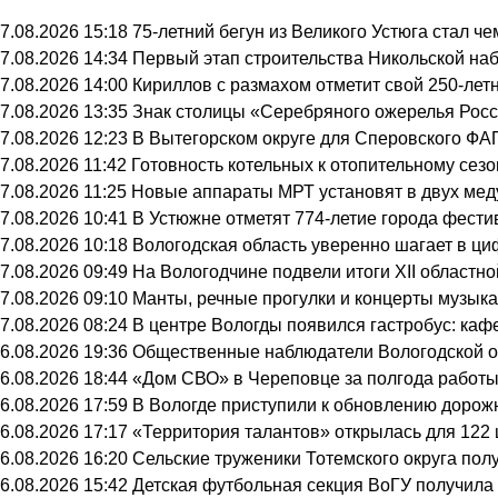
7.08.2026 15:18
75-летний бегун из Великого Устюга стал 
7.08.2026 14:34
Первый этап строительства Никольской на
7.08.2026 14:00
Кириллов с размахом отметит свой 250-лет
7.08.2026 13:35
Знак столицы «Серебряного ожерелья Росс
7.08.2026 12:23
В Вытегорском округе для Сперовского ФА
7.08.2026 11:42
Готовность котельных к отопительному сез
7.08.2026 11:25
Новые аппараты МРТ установят в двух мед
7.08.2026 10:41
В Устюжне отметят 774-летие города фести
7.08.2026 10:18
Вологодская область уверенно шагает в ц
7.08.2026 09:49
На Вологодчине подвели итоги XII областн
7.08.2026 09:10
Манты, речные прогулки и концерты музыка
7.08.2026 08:24
В центре Вологды появился гастробус: каф
6.08.2026 19:36
Общественные наблюдатели Вологодской об
6.08.2026 18:44
«Дом СВО» в Череповце за полгода работы
6.08.2026 17:59
В Вологде приступили к обновлению дорож
6.08.2026 17:17
«Территория талантов» открылась для 122 
6.08.2026 16:20
Сельские труженики Тотемского округа пол
6.08.2026 15:42
Детская футбольная секция ВоГУ получил