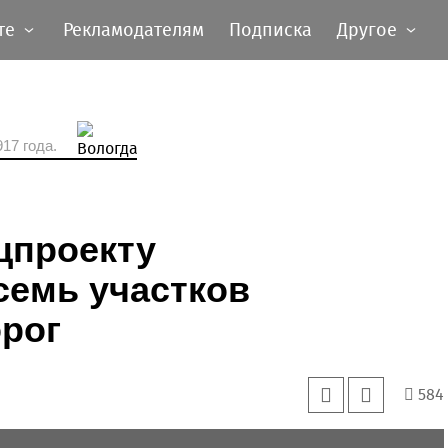
те
Рекламодателям
Подписка
Другое
17 года.
цпроекту
семь участков
рог
584