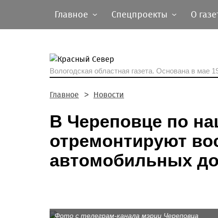
Главное
Спецпроекты
О газе
Вологодская областная газета.
Основана в мае 19
Главное
Новости
В Череповце по на
отремонтируют во
автомобильных до
Фото с телеграм-канала мэрии Череповца