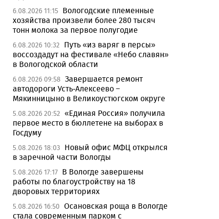
Вологодские племенные
6.08.2026 11:15
хозяйства произвели более 280 тысяч
тонн молока за первое полугодие
Путь «из варяг в персы»
6.08.2026 10:32
воссоздадут на фестивале «Небо славян»
в Вологодской области
Завершается ремонт
6.08.2026 09:58
автодороги Усть-Алексеево –
Мякинницыно в Великоустюгском округе
«Единая Россия» получила
5.08.2026 20:52
первое место в бюллетене на выборах в
Госдуму
Новый офис МФЦ открылся
5.08.2026 18:03
в заречной части Вологды
В Вологде завершены
5.08.2026 17:17
работы по благоустройству на 18
дворовых территориях
Осановская роща в Вологде
5.08.2026 16:50
стала современным парком с