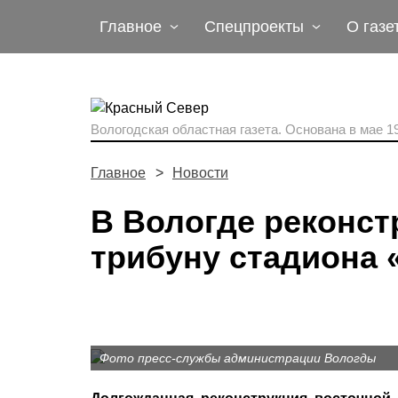
Главное
Спецпроекты
О газе
Вологодская областная газета.
Основана в мае 19
Главное
Новости
В Вологде реконс
трибуну стадиона
Фото пресс-службы администрации Вологды