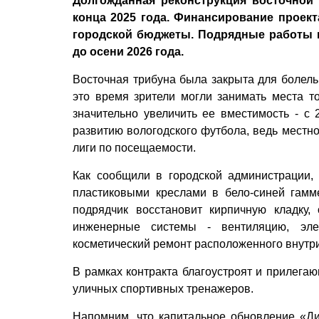
Долгожданная реконструкция восточной
конца 2025 года. Финансирование проект
городской бюджеты. Подрядные работы 
до осени 2026 года.
Восточная трибуна была закрыта для болельщ
это время зрители могли занимать места т
значительно увеличить ее вместимость - с
развитию вологодского футбола, ведь местно
лиги по посещаемости.
Как сообщили в городской администрации,
пластиковыми креслами в бело-синей гам
подрядчик восстановит кирпичную кладку,
инженерные системы - вентиляцию, эле
косметический ремонт расположенного внутри
В рамках контракта благоустроят и прилега
уличных спортивных тренажеров.
Напомним, что капитальное обновление «Ди