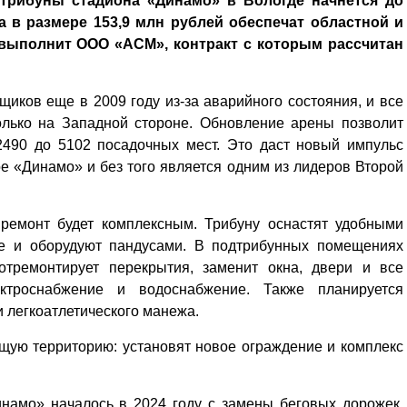
 трибуны стадиона «Динамо» в Вологде начнется до
а в размере 153,9 млн рублей обеспечат областной и
выполнит ООО «АСМ», контракт с которым рассчитан
иков еще в 2009 году из-за аварийного состояния, и все
олько на Западной стороне. Обновление арены позволит
 2490 до 5102 посадочных мест. Это даст новый импульс
е «Динамо» и без того является одним из лидеров Второй
 ремонт будет комплексным. Трибуну оснастят удобными
ме и оборудуют пандусами. В подтрибунных помещениях
 отремонтирует перекрытия, заменит окна, двери и все
ктроснабжение и водоснабжение. Также планируется
 легкоатлетического манежа.
ющую территорию: установят новое ограждение и комплекс
намо» началось в 2024 году с замены беговых дорожек,