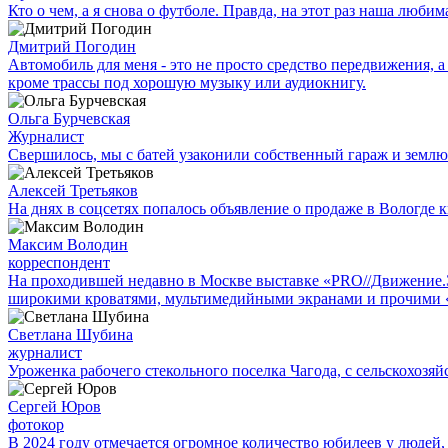
Кто о чем, а я снова о футболе. Правда, на этот раз наша люб
Дмитрий Погодин
Автомобиль для меня - это не просто средство передвижения, а 
кроме трассы под хорошую музыку или аудиокнигу.
Ольга Бурчевская
Журналист
Свершилось, мы с батей узаконили собственный гараж и землю
Алексей Третьяков
На днях в соцсетях попалось объявление о продаже в Вологде к
Максим Володин
корреспондент
На проходившей недавно в Мос­кве выставке «PRO//Движение
широкими кроватями, мультимедийными экранами и прочими 
Светлана Шубина
журналист
Уроженка рабочего стекольного поселка Чагода, с сельскохозяй
Сергей Юров
фотокор
В 2024 году отмечается огромное количество юбилеев у людей,