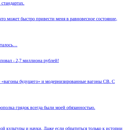
 стандартах.
о что может быстро привести меня в равновесное состояние,
осталось…
повал - 2,7 миллиона рублей!
 «вагоны будущего» и модернизированные вагоны СВ. С
рополка грядок всегда были моей обязанностью.
ой культуры и науки. Даже если обратиться только к истории