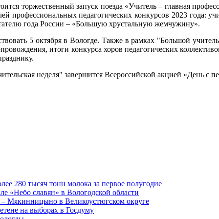
тоится торжественный запуск поезда «Учитель – главная профес
ей профессиональных педагогических конкурсов 2023 года: учи
итателю года России – «Большую хрустальную жемчужину».
ествовать 5 октября в Вологде. Также в рамках "Большой учител
провождения, итоги конкурса хоров педагогических коллективов 
разднику.
чительская неделя" завершится Всероссийской акцией «День с п
лее 280 тысяч тонн молока за первое полугодие
але «Небо славян» в Вологодской области
о – Мякинницыно в Великоустюгском округе
етене на выборах в Госдуму
Вологды