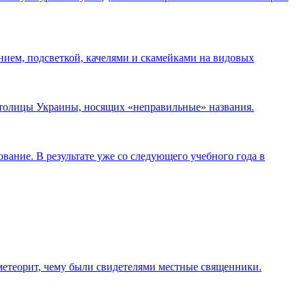
нием, подсветкой, качелями и скамейками на видовых
 столицы Украины, носящих «неправильные» названия.
ание. В результате уже со следующего учебного года в
 метеорит, чему были свидетелями местные священники.