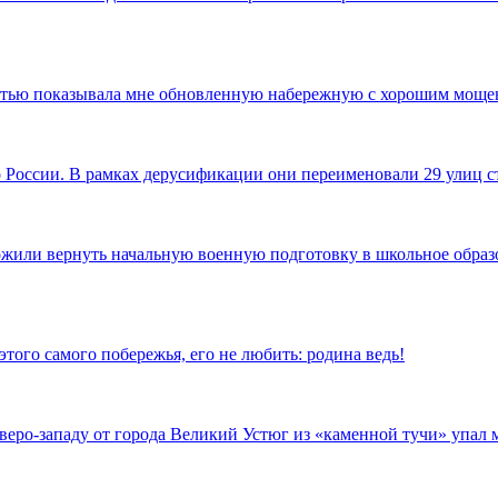
достью показывала мне обновленную набережную с хорошим моще
по России. В рамках дерусификации они переименовали 29 улиц
ожили вернуть начальную военную подготовку в школьное образов
того самого побережья, его не любить: родина ведь!
еверо-западу от города Великий Устюг из «каменной тучи» упал