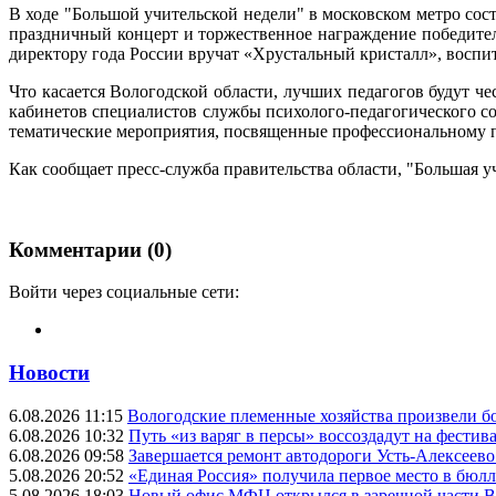
В ходе "Большой учительской недели" в московском метро сос
праздничный концерт и торжественное награждение победител
директору года России вручат «Хрустальный кристалл», восп
Что касается Вологодской области, лучших педагогов будут ч
кабинетов специалистов службы психолого-педагогического со
тематические мероприятия, посвященные профессиональному п
Как сообщает пресс-служба правительства области, "Большая у
Комментарии (0)
Войти через социальные сети:
Новости
6.08.2026 11:15
Вологодские племенные хозяйства произвели бо
6.08.2026 10:32
Путь «из варяг в персы» воссоздадут на фестив
6.08.2026 09:58
Завершается ремонт автодороги Усть-Алексеев
5.08.2026 20:52
«Единая Россия» получила первое место в бюлл
5.08.2026 18:03
Новый офис МФЦ открылся в заречной части 