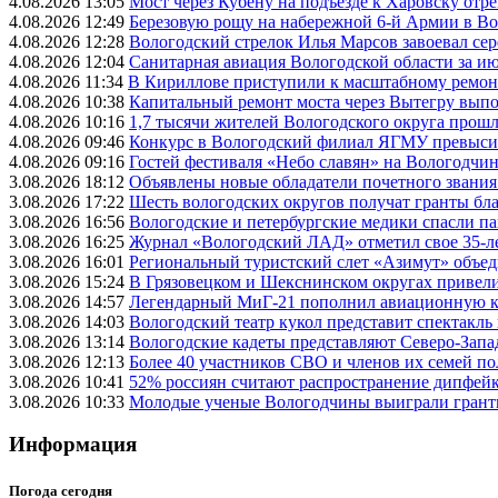
4.08.2026 13:05
Мост через Кубену на подъезде к Харовску от
4.08.2026 12:49
Березовую рощу на набережной 6-й Армии в Вол
4.08.2026 12:28
Вологодский стрелок Илья Марсов завоевал се
4.08.2026 12:04
Санитарная авиация Вологодской области за и
4.08.2026 11:34
В Кириллове приступили к масштабному ремонт
4.08.2026 10:38
Капитальный ремонт моста через Вытегру вып
4.08.2026 10:16
1,7 тысячи жителей Вологодского округа прош
4.08.2026 09:46
Конкурс в Вологодский филиал ЯГМУ превысил
4.08.2026 09:16
Гостей фестиваля «Небо славян» на Вологодчине
3.08.2026 18:12
Объявлены новые обладатели почетного звания
3.08.2026 17:22
Шесть вологодских округов получат гранты бл
3.08.2026 16:56
Вологодские и петербургские медики спасли па
3.08.2026 16:25
Журнал «Вологодский ЛАД» отметил свое 35-л
3.08.2026 16:01
Региональный туристский слет «Азимут» объед
3.08.2026 15:24
В Грязовецком и Шекснинском округах привели
3.08.2026 14:57
Легендарный МиГ-21 пополнил авиационную к
3.08.2026 14:03
Вологодский театр кукол представит спектакл
3.08.2026 13:14
Вологодские кадеты представляют Северо-Запа
3.08.2026 12:13
Более 40 участников СВО и членов их семей п
3.08.2026 10:41
52% россиян считают распространение дипфей
3.08.2026 10:33
Молодые ученые Вологодчины выиграли гранты
Информация
Погода сегодня