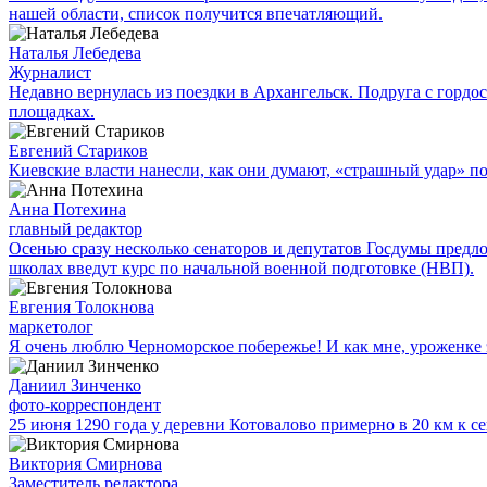
нашей области, список получится впечатляющий.
Наталья Лебедева
Журналист
Недавно вернулась из поездки в Архангельск. Подруга с гор
площадках.
Евгений Стариков
Киевские власти нанесли, как они думают, «страшный удар» 
Анна Потехина
главный редактор
Осенью сразу несколько сенаторов и депутатов Госдумы предл
школах введут курс по начальной военной подготовке (НВП).
Евгения Толокнова
маркетолог
Я очень люблю Черноморское побережье! И как мне, уроженке э
Даниил Зинченко
фото-корреспондент
25 июня 1290 года у деревни Котовалово примерно в 20 км к с
Виктория Смирнова
Заместитель редактора