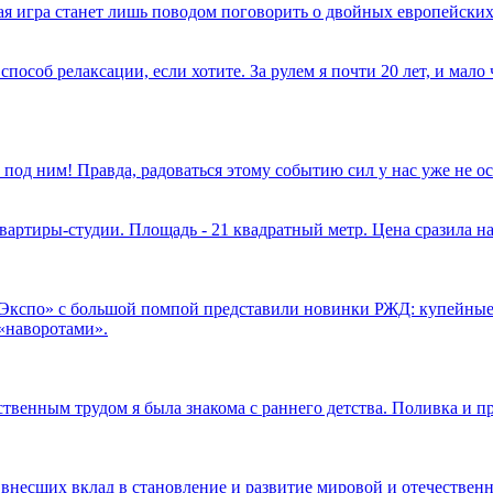
имая игра станет лишь поводом поговорить о двойных европейских
способ релаксации, если хотите. За рулем я почти 20 лет, и мал
 под ним! Правда, радоваться этому событию сил у нас уже не 
вартиры-студии. Площадь - 21 квадратный метр. Цена сразила на
.Экспо» с большой помпой представили новинки РЖД: купейные
«наворотами».
ственным трудом я была знакома с раннего детства. Поливка и п
 внесших вклад в становление и развитие мировой и отечественн