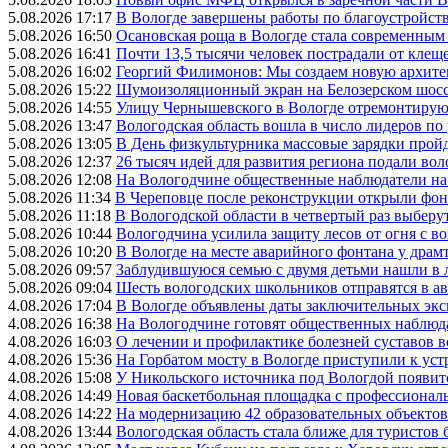
5.08.2026 17:17
В Вологде завершены работы по благоустройств
5.08.2026 16:50
Осановская роща в Вологде стала современным
5.08.2026 16:41
Почти 13,5 тысячи человек пострадали от клеще
5.08.2026 16:02
Георгий Филимонов: Мы создаем новую архитек
5.08.2026 15:22
Шумоизоляционный экран на Белозерском шосс
5.08.2026 14:55
Улицу Чернышевского в Вологде отремонтируют
5.08.2026 13:47
Вологодская область вошла в число лидеров по
5.08.2026 13:05
В День физкультурника массовые зарядки прой
5.08.2026 12:37
26 тысяч идей для развития региона подали вол
5.08.2026 12:08
На Вологодчине общественные наблюдатели на
5.08.2026 11:34
В Череповце после реконструкции открыли фон
5.08.2026 11:18
В Вологодской области в четвертый раз выберу
5.08.2026 10:44
Вологодчина усилила защиту лесов от огня с во
5.08.2026 10:20
В Вологде на месте аварийного фонтана у драмт
5.08.2026 09:57
Заблудившуюся семью с двумя детьми нашли в 
5.08.2026 09:04
Шесть вологодских школьников отправятся в а
4.08.2026 17:04
В Вологде объявлены даты заключительных эк
4.08.2026 16:38
На Вологодчине готовят общественных наблюд
4.08.2026 16:03
О лечении и профилактике болезней суставов 
4.08.2026 15:36
На Горбатом мосту в Вологде приступили к уст
4.08.2026 15:08
У Никольского источника под Вологдой появитс
4.08.2026 14:49
Новая баскетбольная площадка с профессионал
4.08.2026 14:22
На модернизацию 42 образовательных объектов
4.08.2026 13:44
Вологодская область стала ближе для туристов 