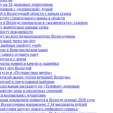
у на 18 дворовых территориях
 парком с «есенинской» душой
й в Вологодской области с начала сезона
туру строительного рынка в области
е в Вологде превратили в «космическую» галерею
 значительно раньше срока
 росту рождаемости
дут во всех муниципалитетах Вологодчины
огжане через чат-бот
 выборах пройдут учебу
тан в Комсомольском парке
т самого лучшего папу
здуха и с земли
еатра появятся качели и скамейки
лесу под Вологдой
вгусте в «Путешествие мечты»
скурсий акции «Огни вечерней Вологды»
ателей к предстоящим выборам
вологжанам расскажут по «Телефону здоровья»
ройству опор и пролетных строений
я колокольня с курантами
ьным покрытием появится в Вологде осенью 2026 года
 Вологодчины направлено 2,34 миллиарда рублей
благодаря запуску нового цифрового сервиса