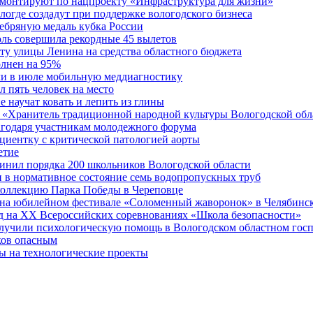
ремонтируют по нацпроекту «Инфраструктура для жизни»
огде создадут при поддержке вологодского бизнеса
ребряную медаль кубка России
юль совершила рекордные 45 вылетов
у улицы Ленина на средства областного бюджета
олнен на 95%
ли в июле мобильную меддиагностику
 пять человек на место
 научат ковать и лепить из глины
 «Хранитель традиционной народной культуры Вологодской обл
агодаря участникам молодежного форума
циентку с критической патологией аорты
етие
инил порядка 200 школьников Вологодской области
 в нормативное состояние семь водопропускных труб
оллекцию Парка Победы в Череповце
ь на юбилейном фестивале «Соломенный жаворонок» в Челябинс
д на XX Всероссийских соревнованиях «Школа безопасности»
олучили психологическую помощь в Вологодском областном гос
ков опасным
 на технологические проекты