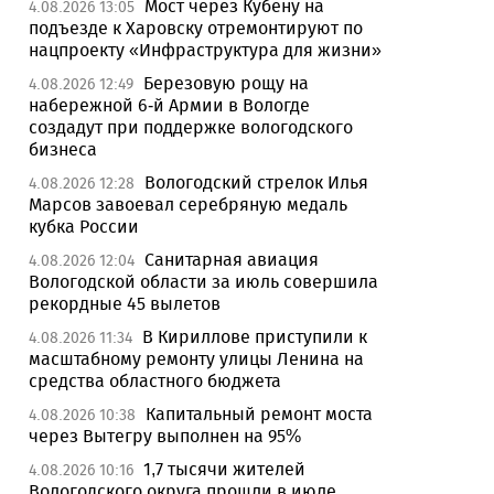
Мост через Кубену на
4.08.2026 13:05
подъезде к Харовску отремонтируют по
нацпроекту «Инфраструктура для жизни»
Березовую рощу на
4.08.2026 12:49
набережной 6-й Армии в Вологде
создадут при поддержке вологодского
бизнеса
Вологодский стрелок Илья
4.08.2026 12:28
Марсов завоевал серебряную медаль
кубка России
Санитарная авиация
4.08.2026 12:04
Вологодской области за июль совершила
рекордные 45 вылетов
В Кириллове приступили к
4.08.2026 11:34
масштабному ремонту улицы Ленина на
средства областного бюджета
Капитальный ремонт моста
4.08.2026 10:38
через Вытегру выполнен на 95%
1,7 тысячи жителей
4.08.2026 10:16
Вологодского округа прошли в июле