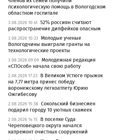
членов их семей получили
психологическую помощь в Вологодском
областном госпитале
52% россиян считают
3.08.2026 10:41
распространение дипфейков опасным
Молодые ученые
3.08.2026 10:33
Вологодчины выиграли гранты на
технологические проекты
Молодежная редакция
3.08.2026 09:09
«СПОсоб» начала свою работу
В Великом Устюге прыжок
2.08.2026 17:23
на 7,77 метра принес победу
воронежскому легкоатлету Юрию
Ожгибесову
Сокольский бизнесмен
2.08.2026 15:38
подарил городу 10 уютных скамеек
В поселке Суда
2.08.2026 14:15
Череповецкого округа начался
капремонт очистных сооружений