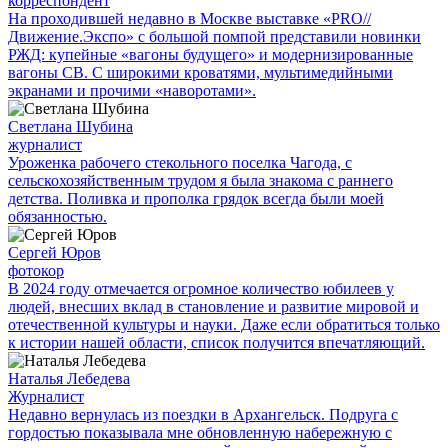
корреспондент
На проходившей недавно в Мос­кве выставке «PRO//
Движение.Экспо» с большой помпой представили новинки
РЖД: купейные «вагоны будущего» и модернизированные
вагоны СВ. С широкими кроватями, мультимедийными
экранами и прочими «наворотами».
Светлана Шубина
журналист
Уроженка рабочего стекольного поселка Чагода, с
сельскохозяйственным трудом я была знакома с раннего
детства. Поливка и прополка грядок всегда были моей
обязанностью.
Сергей Юров
фотокор
В 2024 году отмечается огромное количество юбилеев у
людей, внесших вклад в становление и развитие мировой и
отечественной культуры и науки. Даже если обратиться только
к истории нашей области, список получится впечатляющий.
Наталья Лебедева
Журналист
Недавно вернулась из поездки в Архангельск. Подруга с
гордостью показывала мне обновленную набережную с