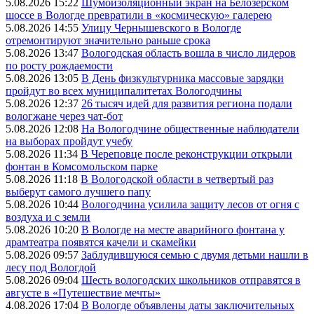
5.08.2026 15:22
Шумоизоляционный экран на Белозерском
шоссе в Вологде превратили в «космическую» галерею
5.08.2026 14:55
Улицу Чернышевского в Вологде
отремонтируют значительно раньше срока
5.08.2026 13:47
Вологодская область вошла в число лидеров
по росту рождаемости
5.08.2026 13:05
В День физкультурника массовые зарядки
пройдут во всех муниципалитетах Вологодчины
5.08.2026 12:37
26 тысяч идей для развития региона подали
вологжане через чат-бот
5.08.2026 12:08
На Вологодчине общественные наблюдатели
на выборах пройдут учебу
5.08.2026 11:34
В Череповце после реконструкции открыли
фонтан в Комсомольском парке
5.08.2026 11:18
В Вологодской области в четвертый раз
выберут самого лучшего папу
5.08.2026 10:44
Вологодчина усилила защиту лесов от огня с
воздуха и с земли
5.08.2026 10:20
В Вологде на месте аварийного фонтана у
драмтеатра появятся качели и скамейки
5.08.2026 09:57
Заблудившуюся семью с двумя детьми нашли в
лесу под Вологдой
5.08.2026 09:04
Шесть вологодских школьников отправятся в
августе в «Путешествие мечты»
4.08.2026 17:04
В Вологде объявлены даты заключительных