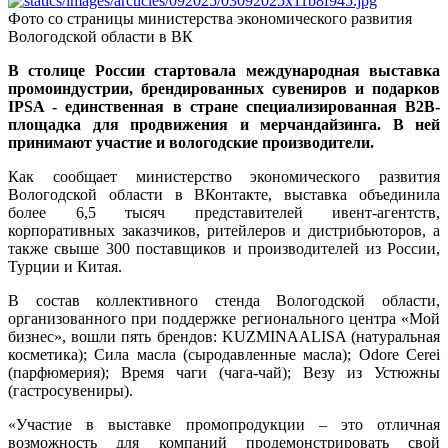
Фото со страницы министерства экономического развития
Вологодской области в ВК
В столице России стартовала международная выставка
промоиндустрии, брендированных сувениров и подарков
IPSA - единственная в стране специализированная B2B-
площадка для продвижения и мерчандайзинга. В ней
принимают участие и вологодские производители.
Как сообщает министерство экономического развития
Вологодской области в ВКонтакте, выставка объединила
более 6,5 тысяч представителей ивент-агентств,
корпоративных заказчиков, ритейлеров и дистрибьюторов, а
также свыше 300 поставщиков и производителей из России,
Турции и Китая.
В состав коллективного стенда Вологодской области,
организованного при поддержке регионального центра «Мой
бизнес», вошли пять брендов: KUZMINAALISA (натуральная
косметика); Сила масла (сыродавленные масла); Odore Cerei
(парфюмерия); Время чаги (чага-чай); Везу из Устюжны
(гастросувениры).
«Участие в выставке промопродукции – это отличная
возможность для компаний продемонстрировать свой