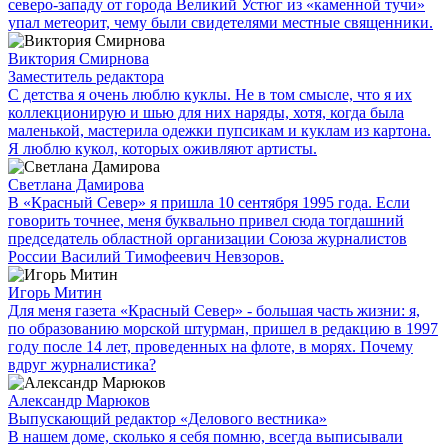
северо-западу от города Великий Устюг из «каменной тучи»
упал метеорит, чему были свидетелями местные священники.
Виктория Смирнова
Заместитель редактора
С детства я очень люблю куклы. Не в том смысле, что я их
коллекционирую и шью для них наряды, хотя, когда была
маленькой, мастерила одежки пупсикам и куклам из картона.
Я люблю кукол, которых оживляют артисты.
Светлана Дамирова
В «Красный Север» я пришла 10 сентября 1995 года. Если
говорить точнее, меня буквально привел сюда тогдашний
председатель областной организации Союза журналистов
России Василий Тимофеевич Невзоров.
Игорь Митин
Для меня газета «Красный Север» - большая часть жизни: я,
по образованию морской штурман, пришел в редакцию в 1997
году после 14 лет, проведенных на флоте, в морях. Почему
вдруг журналистика?
Александр Марюков
Выпускающий редактор «Делового вестника»
В нашем доме, сколько я себя помню, всегда выписывали