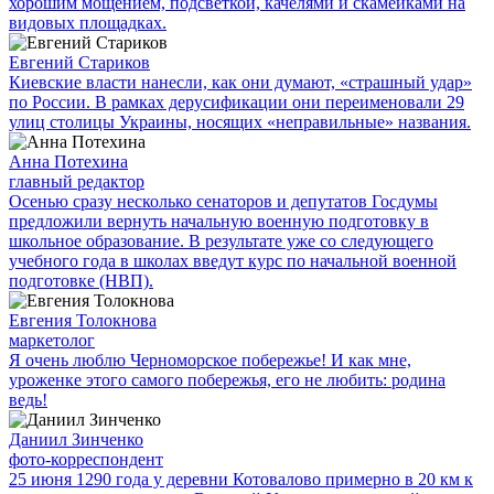
хорошим мощением, подсветкой, качелями и скамейками на
видовых площадках.
Евгений Стариков
Киевские власти нанесли, как они думают, «страшный удар»
по России. В рамках дерусификации они переименовали 29
улиц столицы Украины, носящих «неправильные» названия.
Анна Потехина
главный редактор
Осенью сразу несколько сенаторов и депутатов Госдумы
предложили вернуть начальную военную подготовку в
школьное образование. В результате уже со следующего
учебного года в школах введут курс по начальной военной
подготовке (НВП).
Евгения Толокнова
маркетолог
Я очень люблю Черноморское побережье! И как мне,
уроженке этого самого побережья, его не любить: родина
ведь!
Даниил Зинченко
фото-корреспондент
25 июня 1290 года у деревни Котовалово примерно в 20 км к