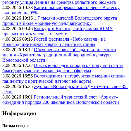
ремонту улицы Ленина на средства областного бюджета
4.08.2026 10:38
Капитальный ремонт моста через Вытегру
выполнен на 95%
4.08.2026 10:16
1,7 тысячи жителей Вологодского округа
прошли в июле мобильную меддиагностику
4.08.2026 09:46
Конкурс в Вологодский филиал ЯГМУ
превысил пять человек на место
4.08.2026 09:16
Гостей фестиваля «Небо славян» на
Вологодчине научат ковать и лепить из глины
3.08.2026 18:12
Объявлены новые обладатели почетного
звания «Хранитель традиционной народной культуры
Вологодской области»
3.08.2026 17:22
Шесть вологодских округов получат гранты
благодаря участникам молодежного форума
3.08.2026 16:56
Вологодские и петербургские медики спасли
пациентку с критической патологией аорты
3.08.2026 16:25
Журнал «Вологодский ЛАД» отметил свое 35-
летие
3.08.2026 16:01
Региональный туристский слет «Азимут»
объединил порядка 200 школьников Вологодской области
Информация
Погода сегодня