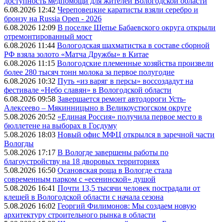
доступность медпомощи для жителей Вологодской области
6.08.2026 12:42
Череповецкие каратисты взяли серебро и
бронзу на Russia Open - 2026
6.08.2026 12:09
В поселке Щепье Бабаевского округа открыли
отремонтированный мост
6.08.2026 11:44
Вологодская шахматистка в составе сборной
РФ взяла золото «Матча Дружбы» в Китае
6.08.2026 11:15
Вологодские племенные хозяйства произвели
более 280 тысяч тонн молока за первое полугодие
6.08.2026 10:32
Путь «из варяг в персы» воссоздадут на
фестивале «Небо славян» в Вологодской области
6.08.2026 09:58
Завершается ремонт автодороги Усть-
Алексеево – Мякинницыно в Великоустюгском округе
5.08.2026 20:52
«Единая Россия» получила первое место в
бюллетене на выборах в Госдуму
5.08.2026 18:03
Новый офис МФЦ открылся в заречной части
Вологды
5.08.2026 17:17
В Вологде завершены работы по
благоустройству на 18 дворовых территориях
5.08.2026 16:50
Осановская роща в Вологде стала
современным парком с «есенинской» душой
5.08.2026 16:41
Почти 13,5 тысячи человек пострадали от
клещей в Вологодской области с начала сезона
5.08.2026 16:02
Георгий Филимонов: Мы создаем новую
архитектуру строительного рынка в области