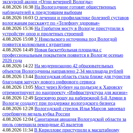
экскурсий акции «Огни вечерней Вологды»
4.08.2026 16:38
На Вологодчине готовят общественных
наблюдателей к предстоящим выборам
4.08.2026 16:03
О лечении и профилактике болезней суставов
вологжанам расскажут по «Телефону здоровья»
4.08.2026 15:36
На Горбатом мосту в Вологде приступили к
устройству опор и пролетных строений
4.08.2026 15:08
У Никольского источника под Вологдой
появится колокольня с курантами
4.08.2026 14:49
Новая баскетбольная площадка с
профессиональным покрытием появится в Вологде осенью
2026 года
4.08.2026 14:22
На модернизацию 42 образовательных
объектов Вологодчины направлено 2,34 миллиарда рублей
4.08.2026 13:44
Вологодская область стала ближе для туристов
благодаря запуску нового цифрового сервиса
4.08.2026 13:05
Мост через Кубену на подъезде к Харовску
отремонтируют по нацпроекту «Инфраструктура для жизни»
4.08.2026 12:49
Березовую рощу на набережной 6-й Армии в
Вологде создадут при поддержке вологодского бизнеса
4.08.2026 12:28
Вологодский стрелок Илья Марсов завоевал
серебряную медаль кубка России
4.08.2026 12:04
Санитарная авиация Вологодской области за
июль совершила рекордные 45 вылетов
4.08.2026 11:34
В Кириллове приступили к масштабному