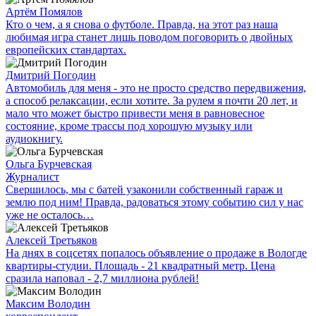
Артём Помялов
Кто о чем, а я снова о футболе. Правда, на этот раз наша
любимая игра станет лишь поводом поговорить о двойных
европейских стандартах.
Дмитрий Погодин
Автомобиль для меня - это не просто средство передвижения,
а способ релаксации, если хотите. За рулем я почти 20 лет, и
мало что может быстро привести меня в равновесное
состояние, кроме трассы под хорошую музыку или
аудиокнигу.
Ольга Бурчевская
Журналист
Свершилось, мы с батей узаконили собственный гараж и
землю под ним! Правда, радоваться этому событию сил у нас
уже не осталось…
Алексей Третьяков
На днях в соцсетях попалось объявление о продаже в Вологде
квартиры-студии. Площадь - 21 квадратный метр. Цена
сразила наповал - 2,7 миллиона рублей!
Максим Володин