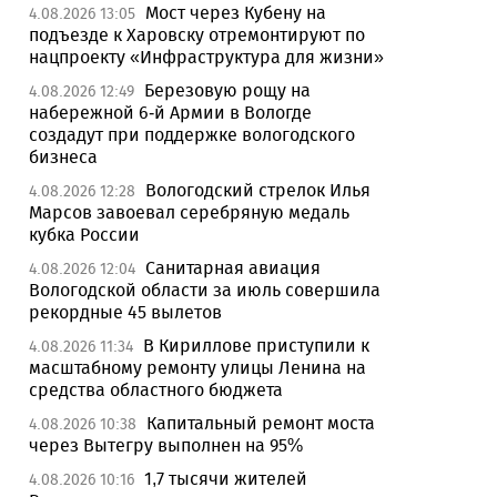
Мост через Кубену на
4.08.2026 13:05
подъезде к Харовску отремонтируют по
нацпроекту «Инфраструктура для жизни»
Березовую рощу на
4.08.2026 12:49
набережной 6-й Армии в Вологде
создадут при поддержке вологодского
бизнеса
Вологодский стрелок Илья
4.08.2026 12:28
Марсов завоевал серебряную медаль
кубка России
Санитарная авиация
4.08.2026 12:04
Вологодской области за июль совершила
рекордные 45 вылетов
В Кириллове приступили к
4.08.2026 11:34
масштабному ремонту улицы Ленина на
средства областного бюджета
Капитальный ремонт моста
4.08.2026 10:38
через Вытегру выполнен на 95%
1,7 тысячи жителей
4.08.2026 10:16