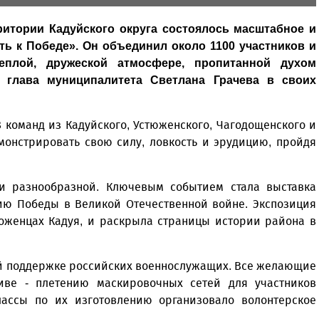
ритории Кадуйского округа состоялось масштабное и
ь к Победе». Он объединил около 1100 участников и
еплой, дружеской атмосфере, пропитанной духом
т глава муниципалитета Светлана Грачева в своих
 команд из Кадуйского, Устюженского, Чагодощенского и
монстрировать свою силу, ловкость и эрудицию, пройдя
 разнообразной. Ключевым событием стала выставка
тию Победы в Великой Отечественной войне. Экспозиция
роженцах Кадуя, и раскрыла страницы истории района в
й поддержке российских военнослужащих. Все желающие
иве - плетению маскировочных сетей для участников
лассы по их изготовлению организовало волонтерское