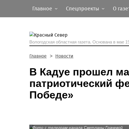
Главное
Спецпроекты
О газе
Вологодская областная газета.
Основана в мае 19
Главное
Новости
В Кадуе прошел м
патриотический фе
Победе»
Фото с телеграм-канала Светланы Грачевой