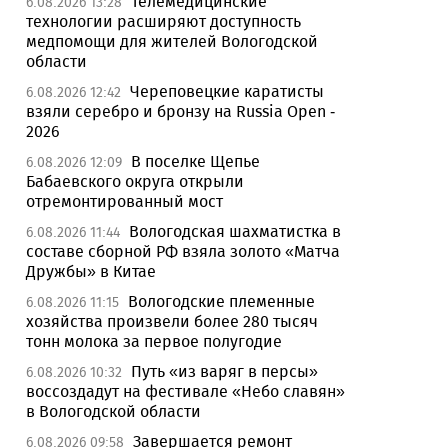
Телемедицинские
6.08.2026 13:28
технологии расширяют доступность
медпомощи для жителей Вологодской
области
Череповецкие каратисты
6.08.2026 12:42
взяли серебро и бронзу на Russia Open -
2026
В поселке Щепье
6.08.2026 12:09
Бабаевского округа открыли
отремонтированный мост
Вологодская шахматистка в
6.08.2026 11:44
составе сборной РФ взяла золото «Матча
Дружбы» в Китае
Вологодские племенные
6.08.2026 11:15
хозяйства произвели более 280 тысяч
тонн молока за первое полугодие
Путь «из варяг в персы»
6.08.2026 10:32
воссоздадут на фестивале «Небо славян»
в Вологодской области
Завершается ремонт
6.08.2026 09:58