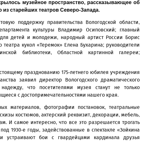
крылось музейное пространство, рассказывающее об
 из старейших театров Северо-Запада.
нтовую поддержку правительства Вологодской области,
епартамента культуры Владимир Осиповский; главный
 для детей и молодежи, народный артист России Борис
о театра кукол «Теремок» Елена Бухарина; руководители
кинской библиотеки, Областной картинной галереи;
дстоящему празднованию 175-летнего юбилея учреждения
ранства заявил директор Вологодского драматического
надежду, что посетителями музея станут не только
мящиеся с достопримечательностями нашего края.
ых материалов, фотографии постановок, театральные
кизы костюмов, актерский реквизит, декорации, мебель,
ам. И самое интересно, что все это разрешается трогать
од 1930-е годы, задействованные в спектакле «Зойкина
ми устраивают бои с гвардейцами кардинала друзья