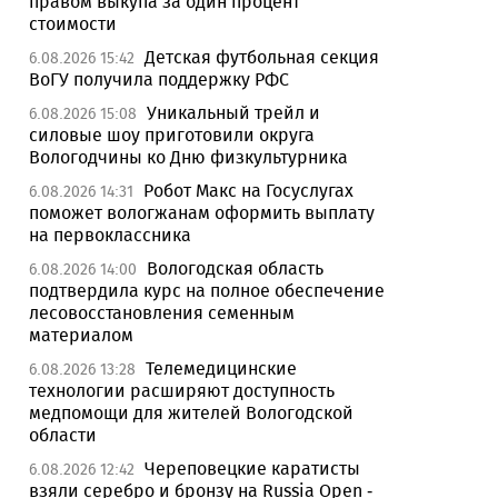
правом выкупа за один процент
стоимости
Детская футбольная секция
6.08.2026 15:42
ВоГУ получила поддержку РФС
Уникальный трейл и
6.08.2026 15:08
силовые шоу приготовили округа
Вологодчины ко Дню физкультурника
Робот Макс на Госуслугах
6.08.2026 14:31
поможет вологжанам оформить выплату
на первоклассника
Вологодская область
6.08.2026 14:00
подтвердила курс на полное обеспечение
лесовосстановления семенным
материалом
Телемедицинские
6.08.2026 13:28
технологии расширяют доступность
медпомощи для жителей Вологодской
области
Череповецкие каратисты
6.08.2026 12:42
взяли серебро и бронзу на Russia Open -