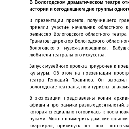
В Вологодском драматическом театре от
истории и сегодняшнем дне труппы одного
В презентации проекта, получившего гра
приняли участие начальник областного д
режиссер Вологодского областного театра
Гранатов; директор Вологодского областног
Вологодского музея-заповедника, Бабуш
любители театрального искусства.
Запуск музейного проекта приурочен к пре
культуры. Об этом на презентации прост
театра Геннадий Травинов. Он выразил 
вологодские театралы, но и туристы, знако
В экспозиции представлены копии архивн
афиши и программки разных десятилетий, эс
которая специально готовилась к постановк
руками. Можно примерить дамские шляпки п
квартира»; прикинуть вес шпаг, которы