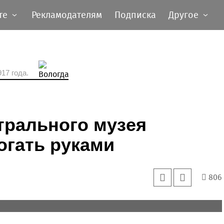
те
Рекламодателям
Подписка
Другое
17 года.
трального музея
огать руками
806