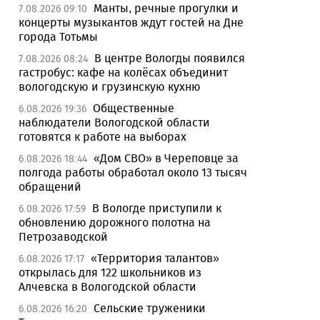
Манты, речные прогулки и
7.08.2026 09:10
концерты музыкантов ждут гостей на Дне
города Тотьмы
В центре Вологды появился
7.08.2026 08:24
гастробус: кафе на колёсах объединит
вологодскую и грузинскую кухню
Общественные
6.08.2026 19:36
наблюдатели Вологодской области
готовятся к работе на выборах
«Дом СВО» в Череповце за
6.08.2026 18:44
полгода работы обработал около 13 тысяч
обращений
В Вологде приступили к
6.08.2026 17:59
обновлению дорожного полотна на
Петрозаводской
«Территория талантов»
6.08.2026 17:17
открылась для 122 школьников из
Алчевска в Вологодской области
Сельские труженики
6.08.2026 16:20