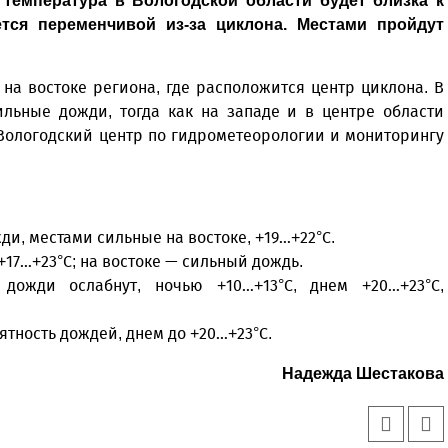
 температура в Вологодской области будет близка к
ется переменчивой из-за циклона. Местами пройдут
на востоке региона, где расположится центр циклона. В
ильные дожди, тогда как на западе и в центре области
Вологодский центр по гидрометеорологии и мониторингу
ди, местами сильные на востоке, +19…+22°C.
 +17…+23°C; на востоке — сильный дождь.
е дожди ослабнут, ночью +10…+13°C, днем +20…+23°C,
ятность дождей, днем до +20…+23°C.
Надежда Шестакова