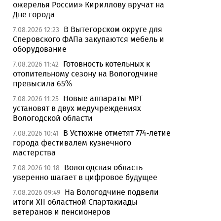
ожерелья России» Кириллову вручат на
Дне города
В Вытегорском округе для
7.08.2026 12:23
Сперовского ФАПа закупаются мебель и
оборудование
Готовность котельных к
7.08.2026 11:42
отопительному сезону на Вологодчине
превысила 65%
Новые аппараты МРТ
7.08.2026 11:25
установят в двух медучреждениях
Вологодской области
В Устюжне отметят 774-летие
7.08.2026 10:41
города фестивалем кузнечного
мастерства
Вологодская область
7.08.2026 10:18
уверенно шагает в цифровое будущее
На Вологодчине подвели
7.08.2026 09:49
итоги XII областной Спартакиады
ветеранов и пенсионеров