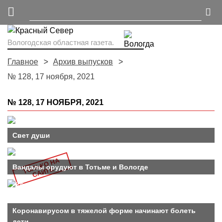
Вологодская областная газета.
Главное
Архив выпусков
№ 128, 17 ноября, 2021
№ 128, 17 НОЯБРЯ, 2021
Свет души
Т
Л
Ь
К
О
Н
А
С
А
Й
Т
Вандалы орудуют в Тотьме и Вологде
О
Е
Коронавирусом в тяжелой форме начинают болеть
дети