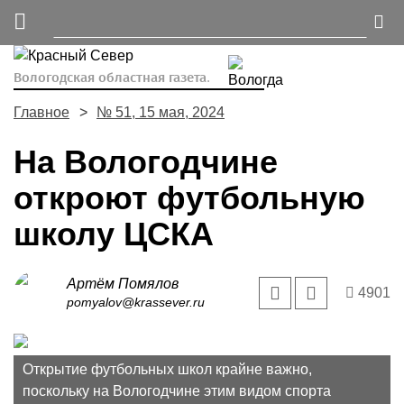
Вологодская областная газета.
Главное
№ 51, 15 мая, 2024
На Вологодчине
откроют футбольную
школу ЦСКА
Артём Помялов
4901
pomyalov@krassever.ru
Открытие футбольных школ крайне важно,
поскольку на Вологодчине этим видом спорта