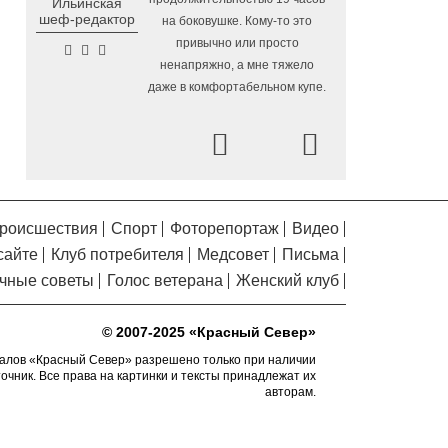
Ильинская
Помялов
Алчевска в Вологодской области
шеф-редактор
на боковушке. Кому-то это
привычно или просто
Сельские труженики
6.08.2026 16:20
ненапряжно, а мне тяжело
Тотемского округа получат жилье с
даже в комфортабельном купе.
правом выкупа за один процент
стоимости
Prev
Next
Детская футбольная
6.08.2026 15:42
секция ВоГУ получила поддержку РФС
Уникальный трейл и
6.08.2026 15:08
силовые шоу приготовили округа
роисшествия
Спорт
Фоторепортаж
Видео
Вологодчины ко Дню физкультурника
сайте
Клуб потребителя
Медсовет
Письма
Робот Макс на Госуслугах
6.08.2026 14:31
чные советы
Голос ветерана
Женский клуб
поможет вологжанам оформить выплату
на первоклассника
© 2007-2025 «Красный Север»
Вологодская область
6.08.2026 14:00
подтвердила курс на полное обеспечение
алов «Красный Север» разрешено только при наличии
точник. Все права на картинки и тексты принадлежат их
лесовосстановления семенным
авторам.
материалом
Телемедицинские
6.08.2026 13:28