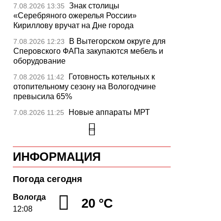
Знак столицы
7.08.2026 13:35
«Серебряного ожерелья России»
Кириллову вручат на Дне города
В Вытегорском округе для
7.08.2026 12:23
Сперовского ФАПа закупаются мебель и
оборудование
Готовность котельных к
7.08.2026 11:42
отопительному сезону на Вологодчине
превысила 65%
Новые аппараты МРТ
7.08.2026 11:25
установят в двух медучреждениях
Вологодской области
В Устюжне отметят 774-
7.08.2026 10:41
ИНФОРМАЦИЯ
летие города фестивалем кузнечного
мастерства
Погода сегодня
Вологодская область
7.08.2026 10:18
уверенно шагает в цифровое будущее
Вологда
20 °C
12:08
На Вологодчине подвели
7.08.2026 09:49
итоги XII областной Спартакиады