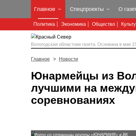
Главное
Спецпроекты
О газе
Политика
Экономика
Общество
Культ
Вологодская областная газета.
Основана в мае 19
Главное
Новости
Юнармейцы из Вол
лучшими на межд
соревнованиях
Фото со страницы группы «ЮНАРМИЯ» в ВК