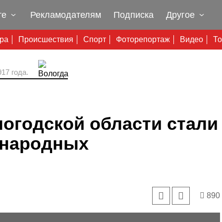
те
Рекламодателям
Подписка
Другое
ура
Происшествия
Спорт
Фоторепортаж
Видео
То
17 года.
огодской области стали
ународных
890