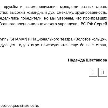
а, дружбы и взаимопонимания молодежи разных стран.
тва: высокий командный дух, смекалку, эрудированность,
ределились победители, но мы уверены, что проигравших
 Главного военно-политического управления ВС РФ Сергей
уппы SHAMAN и Национального театра «Золотое кольцо».
едующем году к игре присоединятся еще больше стран,
Надежда Шестакова
Уважаемые посетители сайта
Мы рады приветствовать ва
на обновленном Интернет-
ресурсе газеты «Красный
Надежда
ерез социальные сети:
Север», который, уверены,