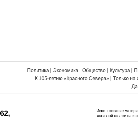
Кузьминская
главный
придется вам по душе, и вы
редактор
обязательно добавите его в
свои закладки.
Политика
Экономика
Общество
Культура
П
К 105-летию «Красного Севера»
Только на 
Да
Использование матери
62,
активной ссылки на ис