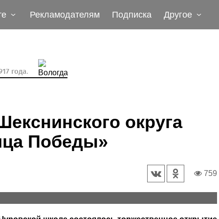
те
Рекламодателям
Подписка
Другое
17 года.
Шекснинского округа
ица Победы»
759