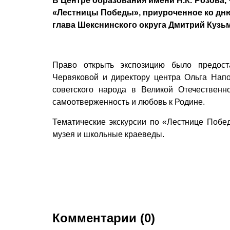
В Центре образования имени Н.К. Розова
«Лестницы Победы», приуроченное ко дн
глава Шекснинского округа Дмитрий Кузьм
Право открыть экспозицию было предос
Червяковой и директору центра Ольга Напо
советского народа в Великой Отечественн
самоотверженность и любовь к Родине.
Тематические экскурсии по «Лестнице Побед
музея и школьные краеведы.
Комментарии (0)