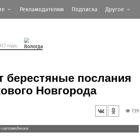
те
Рекламодателям
Подписка
Другое
17 года.
т берестяные послания
кового Новгорода
739
-заповедника