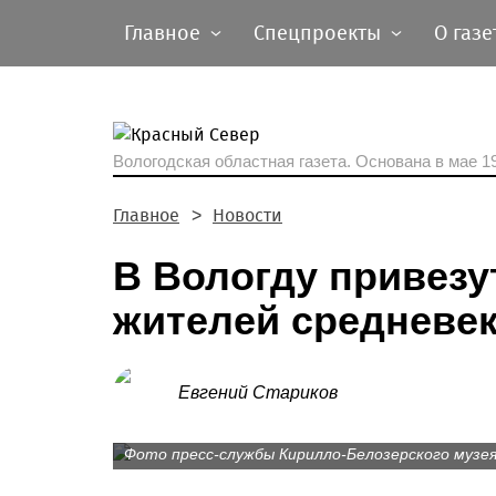
Главное
Спецпроекты
О газе
Вологодская областная газета.
Основана в мае 19
Главное
Новости
В Вологду привезу
жителей средневе
Евгений Стариков
Фото пресс-службы Кирилло-Белозерского музея