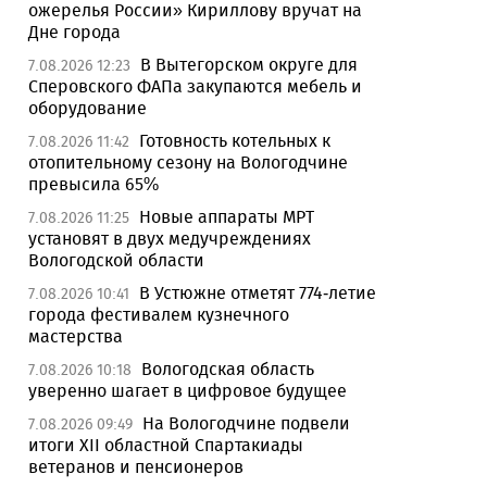
ожерелья России» Кириллову вручат на
Дне города
В Вытегорском округе для
7.08.2026 12:23
Сперовского ФАПа закупаются мебель и
оборудование
Готовность котельных к
7.08.2026 11:42
отопительному сезону на Вологодчине
превысила 65%
Новые аппараты МРТ
7.08.2026 11:25
установят в двух медучреждениях
Вологодской области
В Устюжне отметят 774-летие
7.08.2026 10:41
города фестивалем кузнечного
мастерства
Вологодская область
7.08.2026 10:18
уверенно шагает в цифровое будущее
На Вологодчине подвели
7.08.2026 09:49
итоги XII областной Спартакиады
ветеранов и пенсионеров