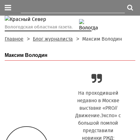
Вологодская областная газета.
Главное
Блог журналиста
Максим Володин
Максим Володин
Иду я на днях по
На проходившей
Послед
улице Герцена в
недавно в Мос­кве
читая
Вологде, а внутри
выставке «PRO//
прозрачной
Движение.Экспо» с
фе
остановки ватага
большой помпой
агентс
ребятни лет десяти-
представили
задаю
одиннадцати.
новинки РЖД:
«Я еще