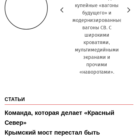
Балуются, в грязных
купейные «вагоны
уже в
Prev
N
ботинках по
будущего» и
скамейке прыгают.
модернизированные
вагоны СВ. С
широкими
кроватями,
мультимедийными
экранами и
прочими
«наворотами».
СТАТЬИ
Команда, которая делает «Красный
Север»
Крымский мост перестал быть