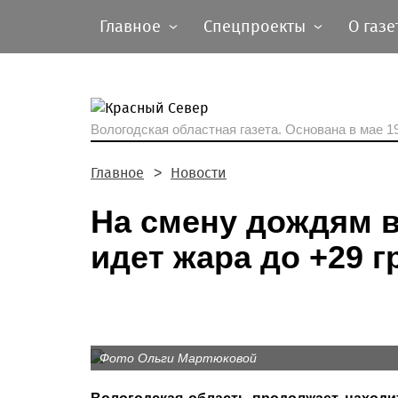
Главное
Спецпроекты
О газе
Вологодская областная газета.
Основана в мае 19
Главное
Новости
На смену дождям 
идет жара до +29 г
Фото Ольги Мартюковой