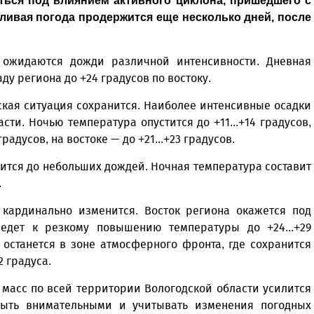
ться под влиянием активного циклона, пришедшего с
ливая погода продержится еще несколько дней, после
 ожидаются дожди различной интенсивности. Дневная
аду региона до +24 градусов по востоку.
ская ситуация сохранится. Наиболее интенсивные осадки
ти. Ночью температура опустится до +11...+14 градусов,
радусов, на востоке — до +21...+23 градусов.
зится до небольших дождей. Ночная температура составит
.
 кардинально изменится. Восток региона окажется под
едет к резкому повышению температуры до +24...+29
 останется в зоне атмосферного фронта, где сохранится
2 градуса.
 масс по всей территории Вологодской области усилится
быть внимательными и учитывать изменения погодных