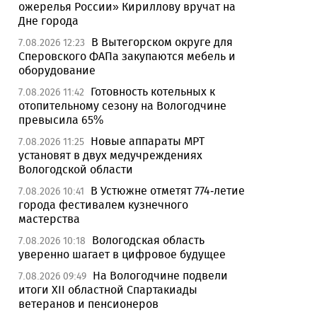
ожерелья России» Кириллову вручат на
Дне города
В Вытегорском округе для
7.08.2026 12:23
Сперовского ФАПа закупаются мебель и
оборудование
Готовность котельных к
7.08.2026 11:42
отопительному сезону на Вологодчине
превысила 65%
Новые аппараты МРТ
7.08.2026 11:25
установят в двух медучреждениях
Вологодской области
В Устюжне отметят 774-летие
7.08.2026 10:41
города фестивалем кузнечного
мастерства
Вологодская область
7.08.2026 10:18
уверенно шагает в цифровое будущее
На Вологодчине подвели
7.08.2026 09:49
итоги XII областной Спартакиады
ветеранов и пенсионеров