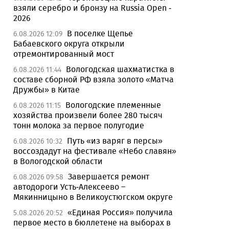
взяли серебро и бронзу на Russia Open -
2026
В поселке Щепье
6.08.2026 12:09
Бабаевского округа открыли
отремонтированный мост
Вологодская шахматистка в
6.08.2026 11:44
составе сборной РФ взяла золото «Матча
Дружбы» в Китае
Вологодские племенные
6.08.2026 11:15
хозяйства произвели более 280 тысяч
тонн молока за первое полугодие
Путь «из варяг в персы»
6.08.2026 10:32
воссоздадут на фестивале «Небо славян»
в Вологодской области
Завершается ремонт
6.08.2026 09:58
автодороги Усть-Алексеево –
Мякинницыно в Великоустюгском округе
«Единая Россия» получила
5.08.2026 20:52
первое место в бюллетене на выборах в