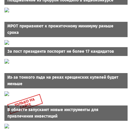
Поздравление из проруби победило в видеоконкурсе
МРОТ приравняют к прожиточному минимуму раньше
срока
За пост президента поспорят не более 17 кандидатов
Из-за тонкого льда на реках крещенских купелей будет
меньше
Т
Л
Ь
К
О
Н
А
С
А
Й
Т
О
Е
В области запускают новые инструменты для
привлечения инвестиций