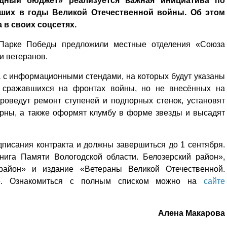
дный бюджет» реализуется важная инициатива по
бших в годы Великой Отечественной войны. Об этом
в своих соцсетях.
 Парке Победы предложили местные отделения «Союза
и ветеранов.
а с информационными стендами, на которых будут указаны
, сражавшихся на фронтах войны, но не внесённых на
проведут ремонт ступеней и подпорных стенок, установят
урны, а также оформят клумбу в форме звезды и высадят
дписания контракта и должны завершиться до 1 сентября.
нига Памяти Вологодской области. Белозерский район»,
район» и издание «Ветераны Великой Отечественной.
он». Ознакомиться с полным списком можно на
сайте
Алена Макарова