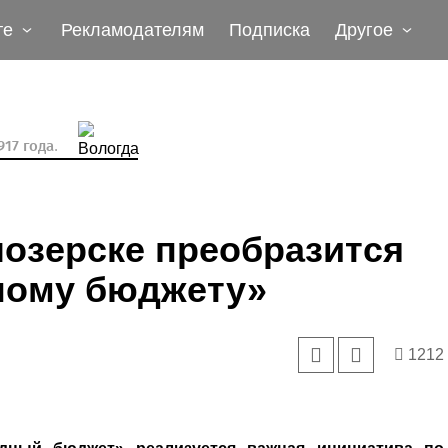
те
Рекламодателям
Подписка
Другое
17 года.
озерске преобразится
ному бюджету»
1212