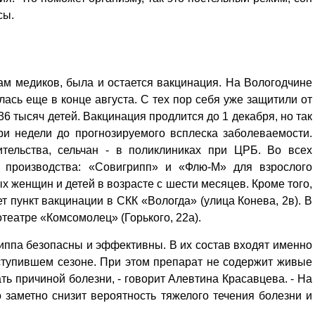
рсы.
м медиков, была и остается вакцинация. На Вологодчине
лась еще в конце августа. С тех пор себя уже защитили от
36 тысяч детей. Вакцинация продлится до 1 декабря, но так
три недели до прогнозируемого всплеска заболеваемости.
тельства, сельчан - в поликлиниках при ЦРБ. Во всех
о производства: «Совигрипп» и «Флю-М» для взрослого
х женщин и детей в возрасте с шести месяцев. Кроме того,
т пункт вакцинации в СКК «Вологда» (улица Конева, 2в). В
театре «Комсомолец» (Горького, 22а).
иппа безопасны и эффективны. В их состав входят именно
ступившем сезоне. При этом препарат не содержит живые
ать причиной болезни, - говорит Алевтина Красавцева. - На
 заметно снизит вероятность тяжелого течения болезни и