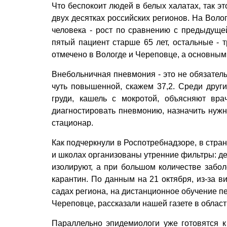
Что беспокоит людей в белых халатах, так э
двух десятках российских регионов. На Вол
человека - рост по сравнению с преды­дуще
пятый пациент старше 65 лет, остальные - 
отмечено в Вологде и Череповце, а основным
Внебольничная пневмония - это не обязател
чуть повышенной, скажем 37,2. Среди други
груди, кашель с мокротой, объясняют вра
диагностировать пневмонию, назначить нужн
стационар.
Как подчеркнули в Роспотребнадзоре, в стра
и школах организованы утренние фильтры: де
изолируют, а при большом количестве забол
карантин. По данным на 21 октября, из-за в
садах региона, на дистанционное обучение п
Череповце, рассказали нашей газете в облас
Параллельно эпидемиологи уже готовятся 