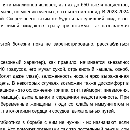
пяти миллионов человек, из них до 650 тысяч пациентов,
 мало, по мнению ученых, его вытеснил ковид. В 2023-2024
й. Скорее всего, таким же будет и наступивший эпидсезон.
 и зимой ожидаются сразу три штамма: так называемая
этой болезни пока не зарегистрировано, расслабляться
сезонный характер), как правило, начинается внезапно:
0 градусов, его мучат сухой, отрывистый кашель, озноб,
болят даже глаза), заложенность носа и ярко выраженная
едель. В некоторых случаях возможен также дискомфорт в
ашное - это осложнения гриппа: отит, гайморит, пневмония,
 мышцы), дыхательная и сердечная недостаточность. При
и, беременные женщины, люди со слабым иммунитетом и
 патологиями сердца и сосудов, дыхательных путей.
тибиотики в борьбе с ним не нужны - их назначают, если
я. Что поможет организму, так это постельный режим, сон