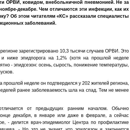
ти ОРВИ, ковидом, внебольничной пневмонией. Не за
 ноябре-декабре. Чем отличаются эти инфекции, как их
ивку? Об этом читателям «КС» рассказали специалисты
екционных заболеваний.
в регионе зарегистрировано 10,3 тысячи случаев ОРВИ. Это
и ниже эпидпорога на 1,2% (хотя на прошлой неделе
ятно - эпидсезон: осень, сырость, понижение температуры,
пусков.
на прошлой неделе он подтвердился у 202 жителей региона,
 неделей ранее заболеваемость шла на спад. Тем не менее
отличается от предыдущих ранним началом. Обычно
онце декабря, в январе или даже в феврале, а сейчас
е, - делится врач-эпидемиолог Центра по профилактике
цева. - Но это не значит, что эпидсезон и закончится