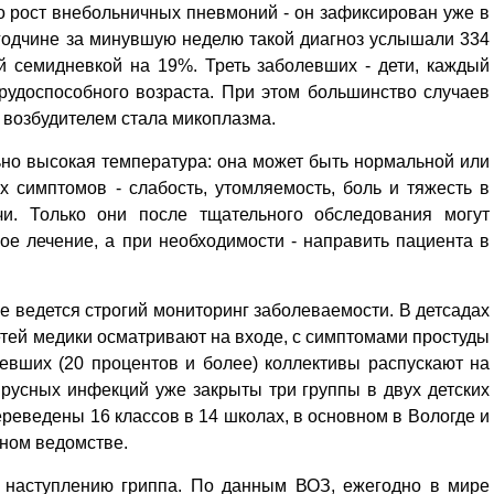
то рост внебольничных пневмоний - он зафиксирован уже в
огодчине за минувшую неделю такой диагноз услышали 334
й семидневкой на 19%. Треть заболевших - дети, каждый
трудоспособного возраста. При этом большинство случаев
 возбудителем стала микоплазма.
ьно высокая температура: она может быть нормальной или
х симптомов - слабость, утомляемость, боль и тяжесть в
чи. Только они после тщательного обследования могут
ое лечение, а при необходимости - направить пациента в
не ведется строгий мониторинг заболеваемости. В детсадах
тей медики осматривают на входе, с симптомами простуды
евших (20 процентов и более) коллективы распускают на
ирусных инфекций уже закрыты три группы в двух детских
ереведены 16 классов в 14 школах, в основном в Вологде и
тном ведомстве.
к наступлению гриппа. По данным ВОЗ, ежегодно в мире