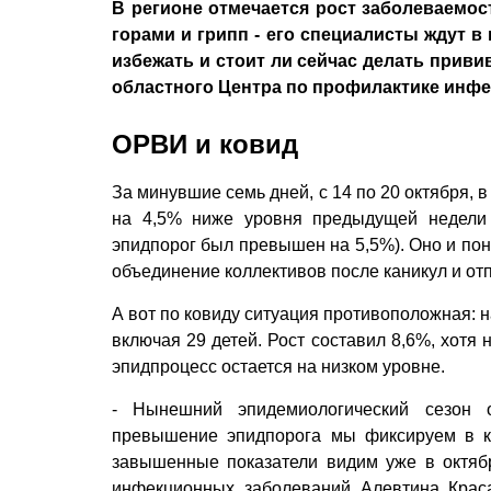
В регионе отмечается рост заболеваемос
горами и грипп - его специалисты ждут в
избежать и стоит ли сейчас делать прив
областного Центра по профилактике инф
ОРВИ и ковид
За минувшие семь дней, с 14 по 20 октября, 
на 4,5% ниже уровня предыдущей недели 
эпидпорог был превышен на 5,5%). Оно и пон
объединение коллективов после каникул и от
А вот по ковиду ситуация противоположная: 
включая 29 детей. Рост составил 8,6%, хотя
эпидпроцесс остается на низком уровне.
- Нынешний эпидемиологический сезон 
превышение эпидпорога мы фиксируем в к
завышенные показатели видим уже в октябр
инфекционных заболеваний Алевтина Красав