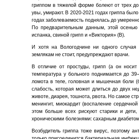
гриппом в тяжелой форме болеют от трех до 
увы, умирают. В 2020-2021 годах гриппа было
годах заболеваемость поднялась до умеренно
По предварительным данным, этой осенью
испанка, свиной грипп и «Виктория» (В).
И хотя на Вологодчине ни одного случая 
землякам не стоит, предупреждают врачи.
В отличие от простуды, грипп (а он носит 
температура у больного поднимается до 39-4
ломота в теле, головная и мышечная боли (
слабость, которая может длиться до двух н
животе, диарея, тошнота, рвота. Но самое стр
менингит, миокардит (воспаление сердечной
этом больше всех рискуют старики и дет
хроническими болезнями: сахарным диабетом,
Возбудитель гриппа тоже вирус, поэтому ан
только присоединится бактериальная инфекци