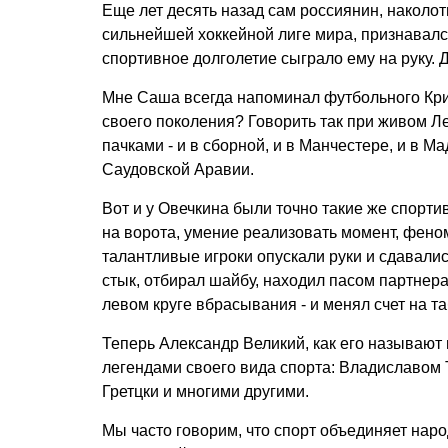
Еще лет десять назад сам россиянин, наколо
сильнейшей хоккейной лиге мира, признавался
спортивное долголетие сыграло ему на руку. Д
Мне Саша всегда напоминал футбольного Кри
своего поколения? Говорить так при живом Л
пачками - и в сборной, и в Манчестере, и в Ма
Саудовской Аравии.
Вот и у Овечкина были точно такие же спорт
на ворота, умение реализовать момент, фено
талантливые игроки опускали руки и сдавалис
стык, отбирал шайбу, находил пасом партнера
левом круге вбрасывания - и менял счет на та
Теперь Александр Великий, как его называют 
легендами своего вида спорта: Владиславом
Гретцки и многими другими.
Мы часто говорим, что спорт объединяет нар