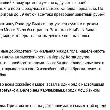
тивший к тому времени уже не одну сотню шайб в
, что побить результат великого канадца нереально. Но
оиграв до 39 лет, он все-таки превзошел заветный рубеж.
штиану Роналду. Был ли португалец лучшим игроком
ео Месси было бы странно. Зато голы КриРо забивал
дриде, и теперь - на пятом десятке лет - на полях
ивные добродетели: уникальная жажда гола, нацеленность
менальная заряженность на борьбу. Когда другие
ь, он, наоборот, выжимал из себя последние силы: шел в
, открывался в своей излюбленной для броска точке - в
бло.
во всем хоккейном мире, встал в один ряд с настоящими
 Третьяком, Валерием Харламовым, Горди Хоу, Уэйном
оды. При этом не всегда даже понимаем смысл этой вроде