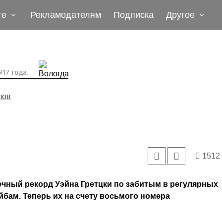
те
Рекламодателям
Подписка
Другое
17 года.
лов
1512
ечный рекорд Уэйна Гретцки по забитым в регулярных
бам. Теперь их на счету восьмого номера