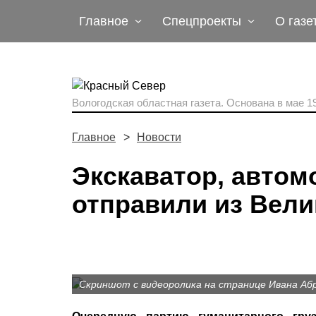
Главное
Спецпроекты
О газе
Вологодская областная газета.
Основана в мае 19
Главное
Новости
Экскаватор, автом
отправили из Вели
Скриншот с видеоролика на странице Ивана Аб