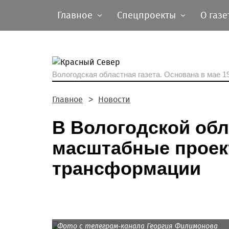
Главное
Спецпроекты
О газе
Вологодская областная газета.
Основана в мае 19
Главное
Новости
В Вологодской обл
масштабные проек
трансформации
Фото с телеграм-канала Георгия Филимонова