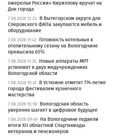
ожерелья России» Кириллову вручат на
Дне города
В Вытегорском округе для
7.08.2026 12:23
Сперовского ФАПа закупаются мебель и
оборудование
Готовность котельных к
7.08.2026 11:42
отопительному сезону на Вологодчине
превысила 65%
Новые аппараты МРТ
7.08.2026 11:25
установят в двух медучреждениях
Вологодской области
В Устюжне отметят 774-летие
7.08.2026 10:41
города фестивалем кузнечного
мастерства
Вологодская область
7.08.2026 10:18
уверенно шагает в цифровое будущее
На Вологодчине подвели
7.08.2026 09:49
итоги XII областной Спартакиады
ветеранов и пенсионеров