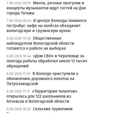
Манты, речные прогулки и
7.08.2026 09:10
концерты музыкантов ждут гостей на Дне
города Тотьмы
В центре Вологды появился
7.08.2026 08:24
гастробус: кафе на колёсах объединит
вологодскую и грузинскую кухню
Общественные
6.08.2026 19:36
наблюдатели Вологодской области
готовятся к работе на выборах
«Дом СВО» в Череповце за
6.08.2026 18:44
полгода работы обработал около 13 тысяч
обращений
В Вологде приступили к
6.08.2026 17:59
обновлению дорожного полотна на
Петрозаводской
«Территория талантов»
6.08.2026 17:17
открылась для 122 школьников из
Алчевска в Вологодской области
Сельские труженики
6.08.2026 16:20