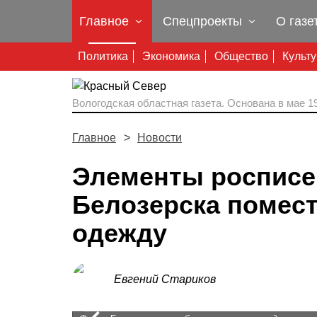
Главное
Спецпроекты
О газе
Политика
Экономика
Общество
Культ
Вологодская областная газета.
Основана в мае 19
Главное
Новости
Элементы росписе
Белозерска помес
одежду
Евгений Стариков
Prev