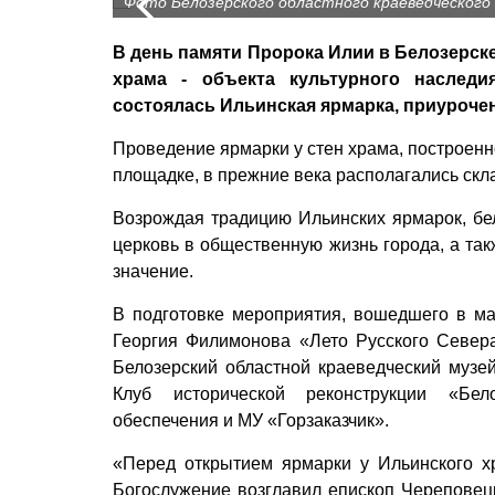
Фото Белозерского областного краеведческого
В день памяти Пророка Илии в Белозерск
храма - объекта культурного наследи
состоялась Ильинская ярмарка, приурочен
Проведение ярмарки у стен храма, построенно
площадке, в прежние века располагались скл
Возрождая традицию Ильинских ярмарок, бе
церковь в общественную жизнь города, а та
значение.
В подготовке мероприятия, вошедшего в ма
Георгия Филимонова «Лето Русского Севера
Белозерский областной краеведческий музей
Клуб исторической реконструкции «Бело
обеспечения и МУ «Горзаказчик».
«Перед открытием ярмарки у Ильинского 
Богослужение возглавил епископ Череповецк