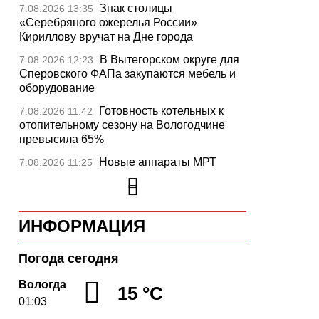
ext
Знак столицы
7.08.2026 13:35
«Серебряного ожерелья России»
Кириллову вручат на Дне города
В Вытегорском округе для
7.08.2026 12:23
Сперовского ФАПа закупаются мебель и
оборудование
Готовность котельных к
7.08.2026 11:42
отопительному сезону на Вологодчине
превысила 65%
Новые аппараты МРТ
7.08.2026 11:25
установят в двух медучреждениях
Вологодской области
В Устюжне отметят 774-
7.08.2026 10:41
ИНФОРМАЦИЯ
летие города фестивалем кузнечного
мастерства
Погода сегодня
Вологодская область
7.08.2026 10:18
уверенно шагает в цифровое будущее
Вологда
15 °C
01:03
На Вологодчине подвели
7.08.2026 09:49
итоги XII областной Спартакиады