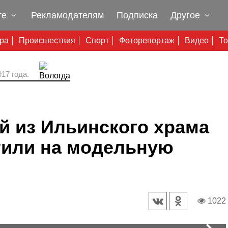
те
Рекламодателям
Подписка
Другое
ура
Происшествия
Спорт
Фоторепортаж
Видео
То
17 года.
й из Ильинского храма
тили на модельную
1022