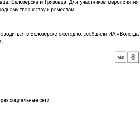
Кузьминская
ца, Белозерска и Грязовца. Для участников мероприятия
главный
придется вам по душе, и вы
родному творчеству и ремеслам.
редактор
обязательно добавите его в
свои закладки.
роводиться в Белозерске ежегодно, сообщили ИА «Вологда
а.
ерез социальные сети: