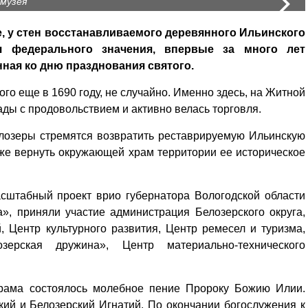
N
 музея
е, у стен восстанавливаемого деревянного Ильинского
я федерального значения, впервые за много лет
ная ко дню празднования святого.
го еще в 1690 году, не случайно. Именно здесь, на Житной
ады с продовольствием и активно велась торговля.
лозеры стремятся возвратить реставрируемую Ильинскую
кже вернуть окружающей храм территории ее историческое
сштабный проект врио губернатора Вологодской области
», приняли участие администрация Белозерского округа,
, Центр культурного развития, Центр ремесел и туризма,
зерская дружина», Центр материально-технического
храма состоялось молебное пение Пророку Божию Илии.
ий и Белозерский Игнатий. По окончании богослужения к