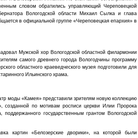
твенным словом обратились управляющий Череповецкой
убернатора Вологодской области Михаил Сылка и глава
общается в официальной группе «Череповецкая епархия» в
орадовал Мужской хор Вологодской областной филармонии
жителям самого древнего города Вологодчины программу
рского областного краеведческого музея подготовили для
старинного Ильинского храма.
еатр моды «Камея» представили зрителям новую коллекцию
, созданной по мотивам росписи церкви Илии Пророка
Уважаемые посетители сайта
а, поддержанного государственным грантом Вологодской
Мы рады приветствовать ва
на обновленном Интернет-
ресурсе газеты «Красный
вка картин «Белозерские дворики», на которой были
Надежда
Север», который, уверены,