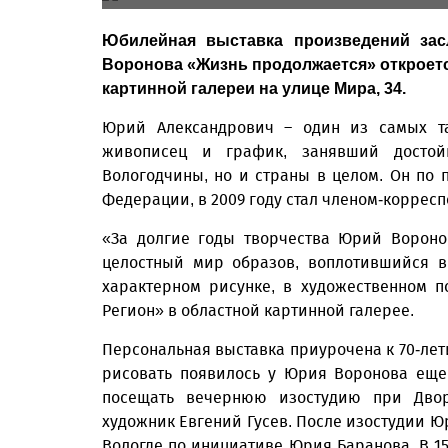
Юбилейная выставка произведений зас
Воронова «Жизнь продолжается» откроетс
картинной галереи на улице Мира, 34.
Юрий Александрович – один из самых та
живописец и график, занявший достой
Вологодчины, но и страны в целом. Он по 
Федерации, в 2009 году стал членом-коррес
«За долгие годы творчества Юрий Вороно
целостный мир образов, воплотившийся в
характерном рисунке, в художественном п
Регион» в областной картинной галерее.
Персональная выставка приурочена к 70-лет
рисовать появилось у Юрия Воронова еще 
посещать вечернюю изостудию при Двор
художник Евгений Гусев. После изостудии Ю
Вологде по инициативе Юрия Баранова. В 15