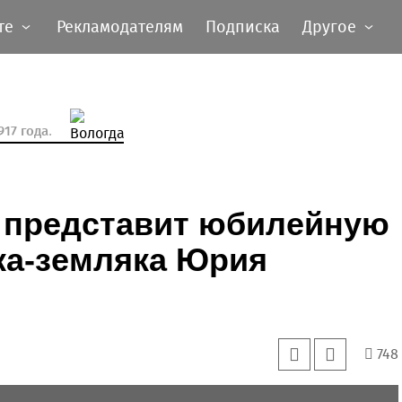
те
Рекламодателям
Подписка
Другое
17 года.
я представит юбилейную
ка-земляка Юрия
748