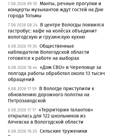
Манты, речные прогулки и
7.08.2026 09:10
концерты музыкантов ждут гостей на Дне
города Тотьмы
В центре Вологды появился
7.08.2026 08:24
гастробус: кафе на колёсах объединит
вологодскую и грузинскую кухню
Общественные
6.08.2026 19:36
наблюдатели Вологодской области
готовятся к работе на выборах
«Дом СВО» в Череповце за
6.08.2026 18:44
полгода работы обработал около 13 тысяч
обращений
В Вологде приступили к
6.08.2026 17:59
обновлению дорожного полотна на
Петрозаводской
«Территория талантов»
6.08.2026 17:17
открылась для 122 школьников из
Алчевска в Вологодской области
Сельские труженики
6.08.2026 16:20