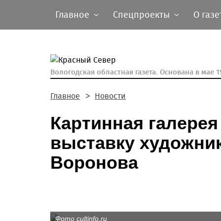
Главное
Спецпроекты
О газе
Вологодская областная газета.
Основана в мае 19
Главное
Новости
Картинная галере
выставку художни
Воронова
Фото cultinfo.ru