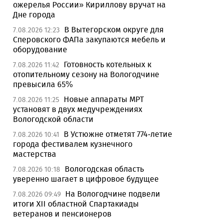
ожерелья России» Кириллову вручат на
Дне города
В Вытегорском округе для
7.08.2026 12:23
Сперовского ФАПа закупаются мебель и
оборудование
Готовность котельных к
7.08.2026 11:42
отопительному сезону на Вологодчине
превысила 65%
Новые аппараты МРТ
7.08.2026 11:25
установят в двух медучреждениях
Вологодской области
В Устюжне отметят 774-летие
7.08.2026 10:41
города фестивалем кузнечного
мастерства
Вологодская область
7.08.2026 10:18
уверенно шагает в цифровое будущее
На Вологодчине подвели
7.08.2026 09:49
итоги XII областной Спартакиады
ветеранов и пенсионеров