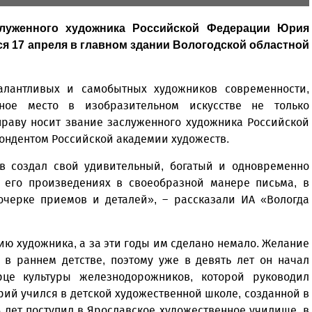
луженного художника Российской Федерации Юрия
я 17 апреля в главном здании Вологодской областной
лантливых и самобытных художников современности,
ное место в изобразительном искусстве не только
праву носит звание заслуженного художника Российской
пондентом Российской академии художеств.
в создал свой удивительный, богатый и одновременно
 его произведениях в своеобразной манере письма, в
очерке приемов и деталей», – рассказали ИА «Вологда
ию художника, а за эти годы им сделано немало. Желание
в раннем детстве, поэтому уже в девять лет он начал
це культуры железнодорожников, которой руководил
рий учился в детской художественной школе, созданной в
 лет поступил в Ярославское художественное училище, в