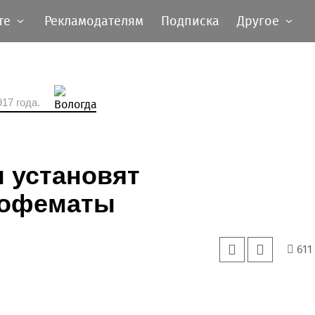
те
Рекламодателям
Подписка
Другое
17 года.
 установят
кофематы
611