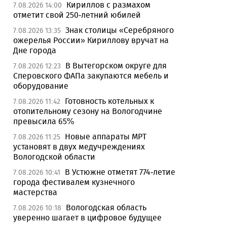
Кириллов с размахом
7.08.2026 14:00
отметит свой 250-летний юбилей
Знак столицы «Серебряного
7.08.2026 13:35
ожерелья России» Кириллову вручат на
Дне города
В Вытегорском округе для
7.08.2026 12:23
Сперовского ФАПа закупаются мебель и
оборудование
Готовность котельных к
7.08.2026 11:42
отопительному сезону на Вологодчине
превысила 65%
Новые аппараты МРТ
7.08.2026 11:25
установят в двух медучреждениях
Вологодской области
В Устюжне отметят 774-летие
7.08.2026 10:41
города фестивалем кузнечного
мастерства
Вологодская область
7.08.2026 10:18
уверенно шагает в цифровое будущее