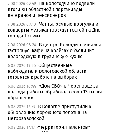
На Вологодчине подвели
7.08.2026 09:49
итоги XII областной Спартакиады
ветеранов и пенсионеров
Манты, речные прогулки и
7.08.2026 09:10
концерты музыкантов ждут гостей на Дне
города Тотьмы
В центре Вологды появился
7.08.2026 08:24
гастробус: кафе на колёсах объединит
вологодскую и грузинскую кухню
Общественные
6.08.2026 19:36
наблюдатели Вологодской области
готовятся к работе на выборах
«Дом СВО» в Череповце за
6.08.2026 18:44
полгода работы обработал около 13 тысяч
обращений
В Вологде приступили к
6.08.2026 17:59
обновлению дорожного полотна на
Петрозаводской
«Территория талантов»
6.08.2026 17:17