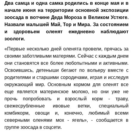
Два самца и одна самка родились в конце мая и в
начале июня на территории основной экспозиции
зоосада в вотчине Деда Мороза в Великом Устюге.
Назвали малышей Май, Тор и Мира. За состоянием
и здоровьем оленят ежедневно наблюдают
зоологи.
«Первые несколько дней оленята провели, прячась за
своими заботливыми матерями. Сейчас с каждым днем
они становятся все более любопытными и активными.
Освоившись, детеныши бегают по вольеру вместе с
родителями и старшими сородичами, играя и исследуя
окружающий мир. Основным кормом для оленят все
еще является материнское молоко, но они уже не
прочь попробовать и взрослый корм - траву,
свежесрубленные ивовые ветки, специальный
комбикорм, овощи и, конечно, любимый всеми
северными оленями мох - ягель», - сообщается в
группе зоосада в соцсети.