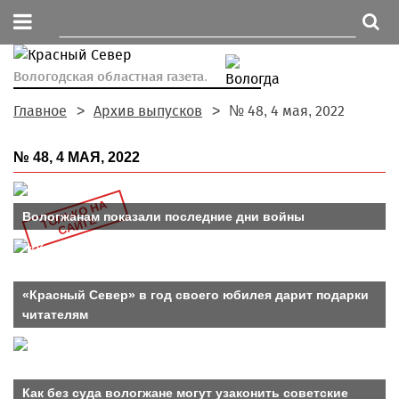
Вологодская областная газета.
Главное
Архив выпусков
№ 48, 4 мая, 2022
№ 48, 4 МАЯ, 2022
Т
Л
Ь
К
О
Н
А
С
А
Й
Т
Вологжанам показали последние дни войны
О
Е
«Красный Север» в год своего юбилея дарит подарки
читателям
Как без суда вологжане могут узаконить советские