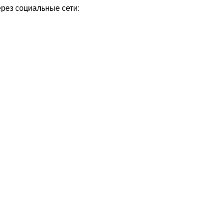
ерез социальные сети:
Уважаемые посетители сайта
Мы рады приветствовать ва
на обновленном Интернет-
ресурсе газеты «Красный
Надежда
Север», который, уверены,