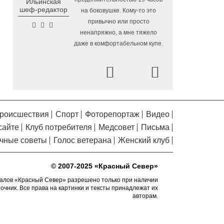
Ильинская
Помялов
Петрозаводской
шеф-редактор
на боковушке. Кому-то это
привычно или просто
«Территория талантов»
6.08.2026 17:17
ненапряжно, а мне тяжело
открылась для 122 школьников из
даже в комфортабельном купе.
Алчевска в Вологодской области
Сельские труженики
6.08.2026 16:20
Prev
Next
Тотемского округа получат жилье с
правом выкупа за один процент
стоимости
Детская футбольная
6.08.2026 15:42
роисшествия
Спорт
Фоторепортаж
Видео
секция ВоГУ получила поддержку РФС
сайте
Клуб потребителя
Медсовет
Письма
Уникальный трейл и
6.08.2026 15:08
чные советы
Голос ветерана
Женский клуб
силовые шоу приготовили округа
Вологодчины ко Дню физкультурника
© 2007-2025 «Красный Север»
Робот Макс на Госуслугах
6.08.2026 14:31
поможет вологжанам оформить выплату
алов «Красный Север» разрешено только при наличии
точник. Все права на картинки и тексты принадлежат их
на первоклассника
авторам.
Вологодская область
6.08.2026 14:00
подтвердила курс на полное обеспечение