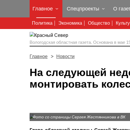
Главное
Спецпроекты
О газе
Политика
Экономика
Общество
Культ
Вологодская областная газета.
Основана в мае 19
Главное
Новости
На следующей неде
монтировать коле
Фото со страницы Сергея Жестянникова в ВК