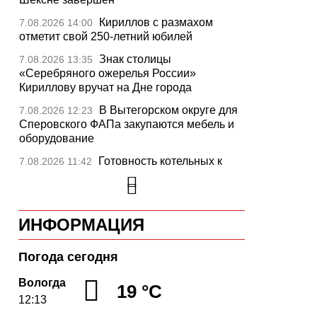
Кириллов с размахом
7.08.2026 14:00
отметит свой 250-летний юбилей
Знак столицы
7.08.2026 13:35
«Серебряного ожерелья России»
Кириллову вручат на Дне города
В Вытегорском округе для
7.08.2026 12:23
Сперовского ФАПа закупаются мебель и
оборудование
Готовность котельных к
7.08.2026 11:42
отопительному сезону на Вологодчине
превысила 65%
Новые аппараты МРТ
7.08.2026 11:25
ИНФОРМАЦИЯ
установят в двух медучреждениях
Вологодской области
Погода сегодня
В Устюжне отметят 774-
7.08.2026 10:41
летие города фестивалем кузнечного
Вологда
19 °C
мастерства
12:13
Вологодская область
7.08.2026 10:18