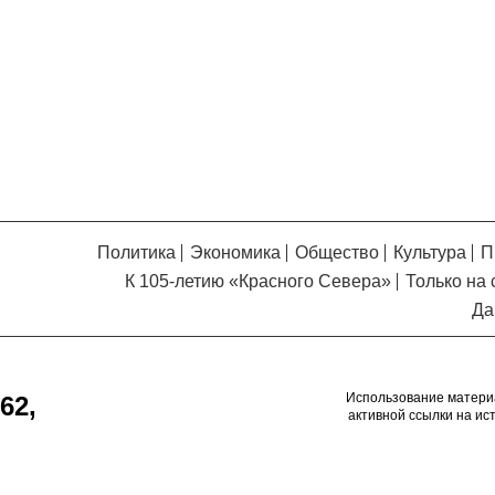
Кузьминская
главный
придется вам по душе, и вы
редактор
обязательно добавите его в
свои закладки.
Политика
Экономика
Общество
Культура
П
К 105-летию «Красного Севера»
Только на 
Да
Использование матери
62,
активной ссылки на ис