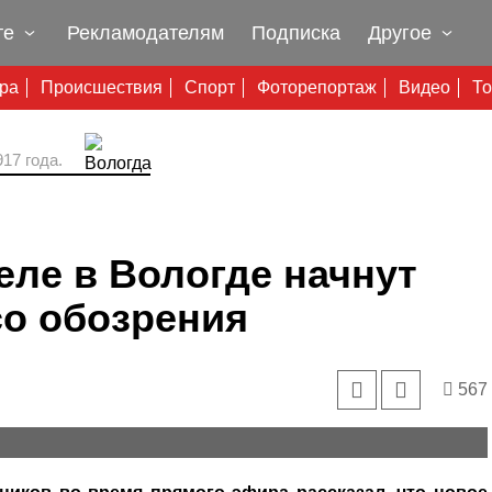
те
Рекламодателям
Подписка
Другое
ура
Происшествия
Спорт
Фоторепортаж
Видео
То
17 года.
ле в Вологде начнут
со обозрения
567