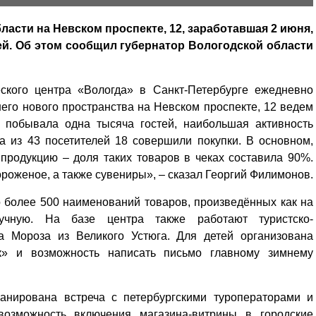
асти на Невском проспекте, 12, заработавшая 2 июня,
ей. Об этом сообщил губернатор Вологодской области
еского центра «Вологда» в Санкт-Петербурге ежедневно
его нового пространства на Невском проспекте, 12 ведем
 побывала одна тысяча гостей, наибольшая активность
а из 43 посетителей 18 совершили покупки. В основном,
родукцию – доля таких товаров в чеках составила 90%.
оженое, а также сувениры», – сказал Георгий Филимонов.
 более 500 наименований товаров, произведённых как на
учную. На базе центра также работают туристско-
 Мороза из Великого Устюга. Для детей организована
ок» и возможность написать письмо главному зимнему
анирована встреча с петербургскими туроператорами и
возможность включения магазина-витрины в городские