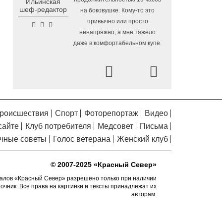
Ильинская
Помялов
Госдуму
шеф-редактор
на боковушке. Кому-то это
Новый офис МФЦ
5.08.2026 18:03
привычно или просто
открылся в заречной части Вологды
ненапряжно, а мне тяжело
даже в комфортабельном купе.
В Вологде завершены
5.08.2026 17:17
работы по благоустройству на 18
дворовых территориях
Prev
Next
Осановская роща в
5.08.2026 16:50
Вологде стала современным парком с
«есенинской» душой
роисшествия
Спорт
Фоторепортаж
Видео
Почти 13,5 тысячи человек
5.08.2026 16:41
сайте
Клуб потребителя
Медсовет
Письма
пострадали от клещей в Вологодской
области с начала сезона
чные советы
Голос ветерана
Женский клуб
Георгий Филимонов: Мы
5.08.2026 16:02
создаем новую архитектуру строительного
© 2007-2025 «Красный Север»
рынка в области
алов «Красный Север» разрешено только при наличии
точник. Все права на картинки и тексты принадлежат их
Шумоизоляционный экран
5.08.2026 15:22
авторам.
на Белозерском шоссе в Вологде
превратили в «космическую» галерею