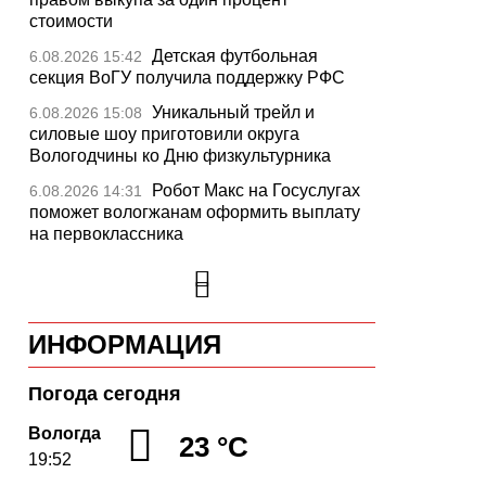
стоимости
Детская футбольная
6.08.2026 15:42
секция ВоГУ получила поддержку РФС
Уникальный трейл и
6.08.2026 15:08
силовые шоу приготовили округа
Вологодчины ко Дню физкультурника
Робот Макс на Госуслугах
6.08.2026 14:31
поможет вологжанам оформить выплату
на первоклассника
Вологодская область
6.08.2026 14:00
подтвердила курс на полное обеспечение
лесовосстановления семенным
материалом
ИНФОРМАЦИЯ
Телемедицинские
6.08.2026 13:28
технологии расширяют доступность
Погода сегодня
медпомощи для жителей Вологодской
Вологда
области
23 °C
19:52
Череповецкие каратисты
6.08.2026 12:42