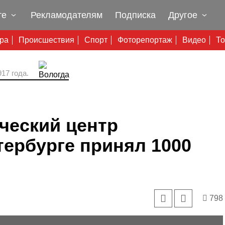
те
Рекламодателям
Подписка
Другое
ура
Происшествия
Спорт
Фоторепортаж
Видео
То
17 года.
ческий центр
ербурге принял 1000
798