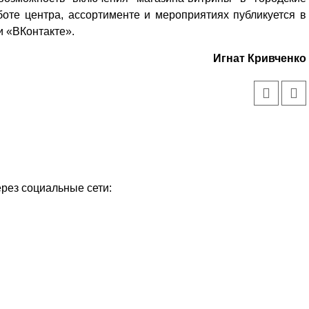
оте центра, ассортименте и мероприятиях публикуется в
и «ВКонтакте».
Игнат Кривченко
ерез социальные сети:
Уважаемые посетители сайта
Мы рады приветствовать ва
на обновленном Интернет-
ресурсе газеты «Красный
Надежда
Север», который, уверены,