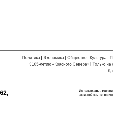
Кузьминская
главный
придется вам по душе, и вы
редактор
обязательно добавите его в
свои закладки.
Политика
Экономика
Общество
Культура
П
К 105-летию «Красного Севера»
Только на 
Да
Использование матери
62,
активной ссылки на ис