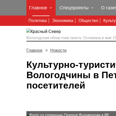
Главное
Спецпроекты
О газе
Политика
Экономика
Общество
Культ
Вологодская областная газета.
Основана в мае 19
Главное
Новости
Культурно-туристи
Вологодчины в Пет
посетителей
Фото со страницы Георгия Филимонова в ВК