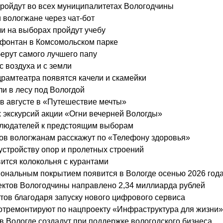
пройдут во всех муниципалитетах Вологодчины
 вологжане через чат-бот
и на выборах пройдут учебу
 фонтан в Комсомольском парке
берут самого лучшего папу
с воздуха и с земли
драмтеатра появятся качели и скамейки
и в лесу под Вологдой
в августе в «Путешествие мечты»
 экскурсий акции «Огни вечерней Вологды»
блюдателей к предстоящим выборам
вов вологжанам расскажут по «Телефону здоровья»
 устройству опор и пролетных строений
вится колокольня с курантами
ональным покрытием появится в Вологде осенью 2026 год
ктов Вологодчины направлено 2,34 миллиарда рублей
стов благодаря запуску нового цифрового сервиса
 отремонтируют по нацпроекту «Инфраструктура для жизни»
 Вологде создадут при поддержке вологодского бизнеса