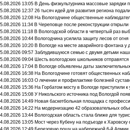
5.08.2026 13:05
В День физкультурника массовые зарядки 
5.08.2026 12:37
26 тысяч идей для развития региона подали
5.08.2026 12:08
На Вологодчине общественные наблюдател
5.08.2026 11:34
В Череповце после реконструкции открыли
5.08.2026 11:18
В Вологодской области в четвертый раз вы
5.08.2026 10:44
Вологодчина усилила защиту лесов от огня 
5.08.2026 10:20
В Вологде на месте аварийного фонтана у 
5.08.2026 09:57
Заблудившуюся семью с двумя детьми нашл
5.08.2026 09:04
Шесть вологодских школьников отправятся 
4.08.2026 17:04
В Вологде объявлены даты заключительных
4.08.2026 16:38
На Вологодчине готовят общественных на
4.08.2026 16:03
О лечении и профилактике болезней суста
4.08.2026 15:36
На Горбатом мосту в Вологде приступили к
4.08.2026 15:08
У Никольского источника под Вологдой поя
4.08.2026 14:49
Новая баскетбольная площадка с професси
4.08.2026 14:22
На модернизацию 42 образовательных объе
4.08.2026 13:44
Вологодская область стала ближе для тури
4.08.2026 13:05
Мост через Кубену на подъезде к Харовску
4.08.2026 12:49
Березовую рощу на набережной 6-й Армии в