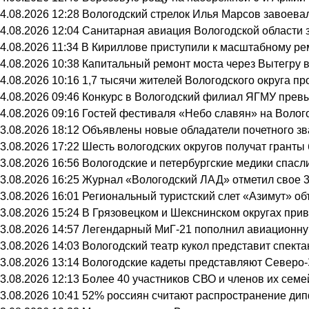
4.08.2026 12:28
Вологодский стрелок Илья Марсов завоева
4.08.2026 12:04
Санитарная авиация Вологодской области 
4.08.2026 11:34
В Кириллове приступили к масштабному ре
4.08.2026 10:38
Капитальный ремонт моста через Вытегру 
4.08.2026 10:16
1,7 тысячи жителей Вологодского округа п
4.08.2026 09:46
Конкурс в Вологодский филиал ЯГМУ превы
4.08.2026 09:16
Гостей фестиваля «Небо славян» на Волого
3.08.2026 18:12
Объявлены новые обладатели почетного зв
3.08.2026 17:22
Шесть вологодских округов получат грант
3.08.2026 16:56
Вологодские и петербургские медики спасл
3.08.2026 16:25
Журнал «Вологодский ЛАД» отметил свое 3
3.08.2026 16:01
Региональный туристский слет «Азимут» об
3.08.2026 15:24
В Грязовецком и Шекснинском округах при
3.08.2026 14:57
Легендарный МиГ-21 пополнил авиационну
3.08.2026 14:03
Вологодский театр кукол представит спек
3.08.2026 13:14
Вологодские кадеты представляют Северо-
3.08.2026 12:13
Более 40 участников СВО и членов их семе
3.08.2026 10:41
52% россиян считают распространение ди