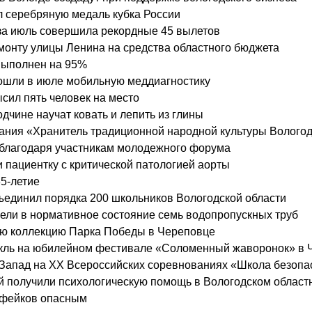
л серебряную медаль кубка России
за июль совершила рекордные 45 вылетов
монту улицы Ленина на средства областного бюджета
выполнен на 95%
рошли в июле мобильную меддиагностику
сил пять человек на место
дчине научат ковать и лепить из глины
ания «Хранитель традиционной народной культуры Вологод
ы благодаря участникам молодежного форума
и пациентку с критической патологией аорты
5-летие
ъединил порядка 200 школьников Вологодской области
вели в нормативное состояние семь водопропускных труб
ю коллекцию Парка Победы в Череповце
такль на юбилейном фестивале «Соломенный жаворонок» в 
Запад на XX Всероссийских соревнованиях «Школа безопа
й получили психологическую помощь в Вологодском област
пфейков опасным