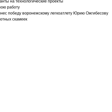
нты на технологические проекты
вою работу
ринес победу воронежскому легкоатлету Юрию Ожгибесову
уютных скамеек