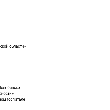
ской области»
Челябинске
сности»
ном госпитале