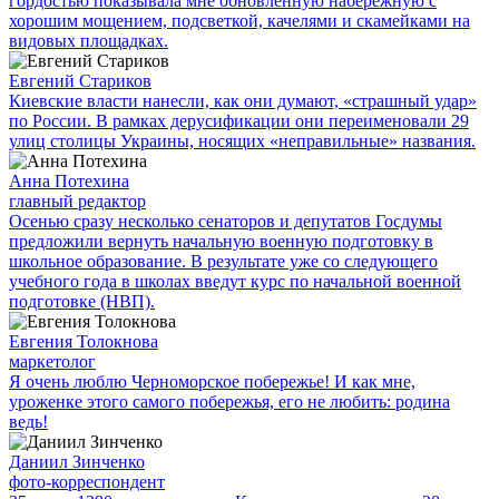
гордостью показывала мне обновленную набережную с
хорошим мощением, подсветкой, качелями и скамейками на
видовых площадках.
Евгений Стариков
Киевские власти нанесли, как они думают, «страшный удар»
по России. В рамках дерусификации они переименовали 29
улиц столицы Украины, носящих «неправильные» названия.
Анна Потехина
главный редактор
Осенью сразу несколько сенаторов и депутатов Госдумы
предложили вернуть начальную военную подготовку в
школьное образование. В результате уже со следующего
учебного года в школах введут курс по начальной военной
подготовке (НВП).
Евгения Толокнова
маркетолог
Я очень люблю Черноморское побережье! И как мне,
уроженке этого самого побережья, его не любить: родина
ведь!
Даниил Зинченко
фото-корреспондент