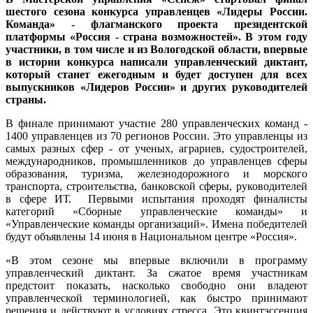
шестого сезона конкурса управленцев «Лидеры России.
Команда» - флагманского проекта президентской
платформы «Россия - страна возможностей». В этом году
участники, в том числе и из Вологодской области, впервые
в истории конкурса написали управленческий диктант,
который станет ежегодным и будет доступен для всех
выпускников «Лидеров России» и других руководителей
страны.
В финале принимают участие 280 управленческих команд -
1400 управленцев из 70 регионов России. Это управленцы из
самых разных сфер - от ученых, аграриев, судостроителей,
международников, промышленников до управленцев сферы
образования, туризма, железнодорожного и морского
транспорта, строительства, банковской сферы, руководителей
в сфере ИТ. Первыми испытания проходят финалисты
категорий «Сборные управленческие команды» и
«Управленческие команды организаций». Имена победителей
будут объявлены 14 июня в Национальном центре «Россия».
«В этом сезоне мы впервые включили в программу
управленческий диктант. За сжатое время участникам
предстоит показать, насколько свободно они владеют
управленческой терминологией, как быстро принимают
решения и действуют в условиях стресса. Это квинтэссенция