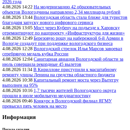
2026 года
4.08.2026 14:22
На модернизацию 42 образовательных
объектов Вологодчины направлено 2,34 миллиарда рублей
4.08.2026 13:44
Вологодская область стала ближе для туристов
благодаря запуску нового цифрового сервиса
4.08.2026 13:05
Мост через Кубену на подъезде к Харовску
отремонтируют по нацпроекту «Инфраструктура для жизни»
4.08.2026 12:49
Березовую рощу на набережной 6-й Армии в
Вологде создадут при поддержке вологодского бизнеса
4.08.2026 12:28
Вологодский стрелок Илья Марсов завоевал
серебряную медаль кубка России
4.08.2026 12:04
Санитарная авиация Вологодской области за
июль совершила рекордные 45 вылетов
4.08.2026 11:34
В Кириллове приступили к масштабному
ремонту улицы Ленина на средства областного бюджета
4.08.2026 10:38
Капитальный ремонт моста через Вытегру
выполнен на 95%
4.08.2026 10:16
1,7 тысячи жителей Вологодского округа
прошли в июле мобильную меддиагностику
4.08.2026 09:46
Конкурс в Вологодский филиал ЯГМУ
превысил пять человек на место
Информация
Погода сегодня