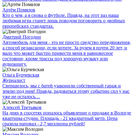
Артём Помялов
Кто о чем, а я снова о футболе. Правда, на этот раз наша
любимая игра станет лишь поводом поговорить о двойных
европейских стандартах.
Дмитрий Погодин
Автомобиль для меня - это не просто средство передвижения,
а способ релаксации, если хотите. За рулем я почти 20 лет, и
мало что может быстро привести меня в равновесное
состояние, кроме трассы под хорошую музыку или
аудиокнигу.
Ольга Бурчевская
Журналист
Свершилось, мы с батей узаконили собственный гараж и
землю под ним! Правда, радоваться этому событию сил у нас
уже не осталось…
Алексей Третьяков
На днях в соцсетях попалось объявление о продаже в Вологде
квартиры-студии. Площадь - 21 квадратный метр. Цена
сразила наповал - 2,7 миллиона рублей!
Максим Володин