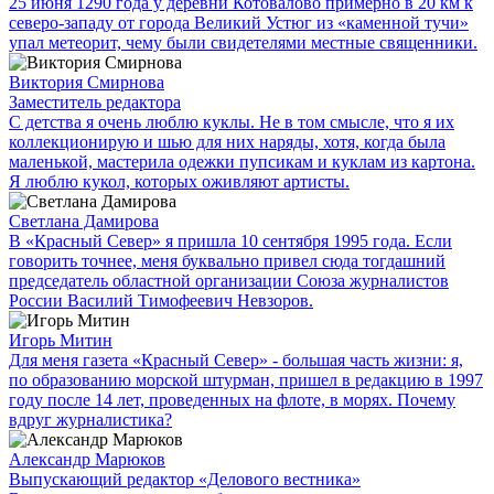
25 июня 1290 года у деревни Котовалово примерно в 20 км к
северо-западу от города Великий Устюг из «каменной тучи»
упал метеорит, чему были свидетелями местные священники.
Виктория Смирнова
Заместитель редактора
С детства я очень люблю куклы. Не в том смысле, что я их
коллекционирую и шью для них наряды, хотя, когда была
маленькой, мастерила одежки пупсикам и куклам из картона.
Я люблю кукол, которых оживляют артисты.
Светлана Дамирова
В «Красный Север» я пришла 10 сентября 1995 года. Если
говорить точнее, меня буквально привел сюда тогдашний
председатель областной организации Союза журналистов
России Василий Тимофеевич Невзоров.
Игорь Митин
Для меня газета «Красный Север» - большая часть жизни: я,
по образованию морской штурман, пришел в редакцию в 1997
году после 14 лет, проведенных на флоте, в морях. Почему
вдруг журналистика?
Александр Марюков
Выпускающий редактор «Делового вестника»