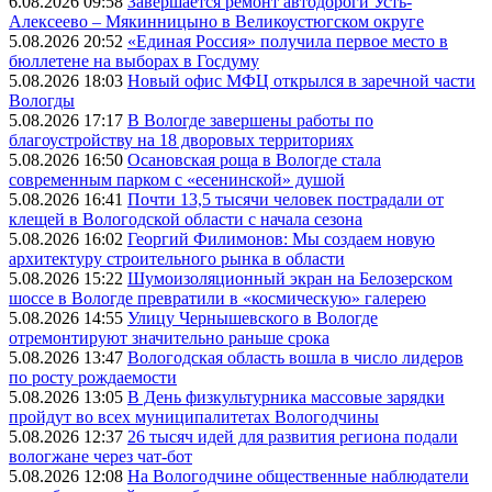
6.08.2026 09:58
Завершается ремонт автодороги Усть-
Алексеево – Мякинницыно в Великоустюгском округе
5.08.2026 20:52
«Единая Россия» получила первое место в
бюллетене на выборах в Госдуму
5.08.2026 18:03
Новый офис МФЦ открылся в заречной части
Вологды
5.08.2026 17:17
В Вологде завершены работы по
благоустройству на 18 дворовых территориях
5.08.2026 16:50
Осановская роща в Вологде стала
современным парком с «есенинской» душой
5.08.2026 16:41
Почти 13,5 тысячи человек пострадали от
клещей в Вологодской области с начала сезона
5.08.2026 16:02
Георгий Филимонов: Мы создаем новую
архитектуру строительного рынка в области
5.08.2026 15:22
Шумоизоляционный экран на Белозерском
шоссе в Вологде превратили в «космическую» галерею
5.08.2026 14:55
Улицу Чернышевского в Вологде
отремонтируют значительно раньше срока
5.08.2026 13:47
Вологодская область вошла в число лидеров
по росту рождаемости
5.08.2026 13:05
В День физкультурника массовые зарядки
пройдут во всех муниципалитетах Вологодчины
5.08.2026 12:37
26 тысяч идей для развития региона подали
вологжане через чат-бот
5.08.2026 12:08
На Вологодчине общественные наблюдатели