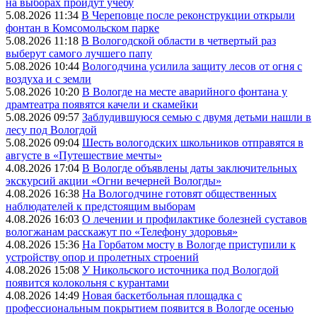
на выборах пройдут учебу
5.08.2026 11:34
В Череповце после реконструкции открыли
фонтан в Комсомольском парке
5.08.2026 11:18
В Вологодской области в четвертый раз
выберут самого лучшего папу
5.08.2026 10:44
Вологодчина усилила защиту лесов от огня с
воздуха и с земли
5.08.2026 10:20
В Вологде на месте аварийного фонтана у
драмтеатра появятся качели и скамейки
5.08.2026 09:57
Заблудившуюся семью с двумя детьми нашли в
лесу под Вологдой
5.08.2026 09:04
Шесть вологодских школьников отправятся в
августе в «Путешествие мечты»
4.08.2026 17:04
В Вологде объявлены даты заключительных
экскурсий акции «Огни вечерней Вологды»
4.08.2026 16:38
На Вологодчине готовят общественных
наблюдателей к предстоящим выборам
4.08.2026 16:03
О лечении и профилактике болезней суставов
вологжанам расскажут по «Телефону здоровья»
4.08.2026 15:36
На Горбатом мосту в Вологде приступили к
устройству опор и пролетных строений
4.08.2026 15:08
У Никольского источника под Вологдой
появится колокольня с курантами
4.08.2026 14:49
Новая баскетбольная площадка с
профессиональным покрытием появится в Вологде осенью