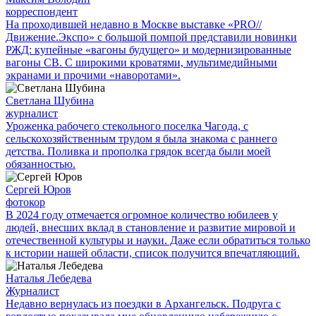
корреспондент
На проходившей недавно в Мос­кве выставке «PRO//
Движение.Экспо» с большой помпой представили новинки
РЖД: купейные «вагоны будущего» и модернизированные
вагоны СВ. С широкими кроватями, мультимедийными
экранами и прочими «наворотами».
Светлана Шубина
журналист
Уроженка рабочего стекольного поселка Чагода, с
сельскохозяйственным трудом я была знакома с раннего
детства. Поливка и прополка грядок всегда были моей
обязанностью.
Сергей Юров
фотокор
В 2024 году отмечается огромное количество юбилеев у
людей, внесших вклад в становление и развитие мировой и
отечественной культуры и науки. Даже если обратиться только
к истории нашей области, список получится впечатляющий.
Наталья Лебедева
Журналист
Недавно вернулась из поездки в Архангельск. Подруга с