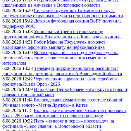
школьников из Алчевска в Вологодской области
6.08.2026 16:20
Сельские труженики Тотемского округа
получат жилье с правом выкупа за один процент стоимости
6.08.2026 15:42
Детская футбольная секция ВоГУ получила
поддержку РФС
6.08.2026 15:08
Уникальный трейл и силовые шоу
приготовили округа Вологодчины ко Дню физкультурника
6.08.2026 14:31
Робот Макс на Госуслугах поможет
вологжанам оформить выплату на первоклассника
6.08.2026 14:00
Вологодская область подтвердила курс на
полное обеспечение лесовосстановления семенным
материалом
6.08.2026 13:28
Телемедицинские технологии расширяют
доступность медпомощи для жителей Вологодской области
6.08.2026 12:42
Череповецкие каратисты взяли серебро и
бронзу на Russia Open - 2026
6.08.2026 12:09
В поселке Щепье Бабаевского округа открыли
отремонтированный мост
6.08.2026 11:44
Вологодская шахматистка в составе сборной
РФ взяла золото «Матча Дружбы» в Китае
6.08.2026 11:15
Вологодские племенные хозяйства произвели
более 280 тысяч тонн молока за первое полугодие
6.08.2026 10:32
Путь «из варяг в персы» воссоздадут на
фестивале «Небо славян» в Вологодской области