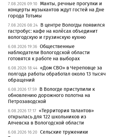
Манты, речные прогулки и
7.08.2026 09:10
концерты музыкантов ждут гостей на Дне
города Тотьмы
В центре Вологды появился
7.08.2026 08:24
гастробус: кафе на колёсах объединит
вологодскую и грузинскую кухню
Общественные
6.08.2026 19:36
наблюдатели Вологодской области
готовятся к работе на выборах
«Дом СВО» в Череповце за
6.08.2026 18:44
полгода работы обработал около 13 тысяч
обращений
В Вологде приступили к
6.08.2026 17:59
обновлению дорожного полотна на
Петрозаводской
«Территория талантов»
6.08.2026 17:17
открылась для 122 школьников из
Алчевска в Вологодской области
Сельские труженики
6.08.2026 16:20