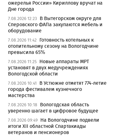
ожерелья России» Кириллову вручат на
Дне города
В Вытегорском округе для
7.08.2026 12:23
Сперовского ФАПа закупаются мебель и
оборудование
Готовность котельных к
7.08.2026 11:42
отопительному сезону на Вологодчине
превысила 65%
Новые аппараты МРТ
7.08.2026 11:25
установят в двух медучреждениях
Вологодской области
В Устюжне отметят 774-летие
7.08.2026 10:41
города фестивалем кузнечного
мастерства
Вологодская область
7.08.2026 10:18
уверенно шагает в цифровое будущее
На Вологодчине подвели
7.08.2026 09:49
итоги XII областной Спартакиады
ветеранов и пенсионеров