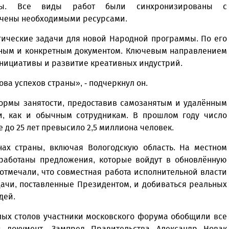
мы. Все виды работ были синхронизированы с
ечены необходимыми ресурсами.
гические задачи для новой Народной программы. По его
льным и конкретным документом. Ключевым направлением
нициативы и развитие креативных индустрий.
ва успехов страны», - подчеркнул он.
ормы занятости, предоставив самозанятым и удалённым
и, как и обычным сотрудникам. В прошлом году число
 до 25 лет превысило 2,5 миллиона человек.
х страны, включая Вологодскую область. На местном
работаны предложения, которые войдут в обновлённую
отмечали, что совместная работа исполнительной власти
ачи, поставленные Президентом, и добиваться реальных
дей.
лых столов участники московского форума обобщили все
 документ. Зампред Правительства Александр Новак