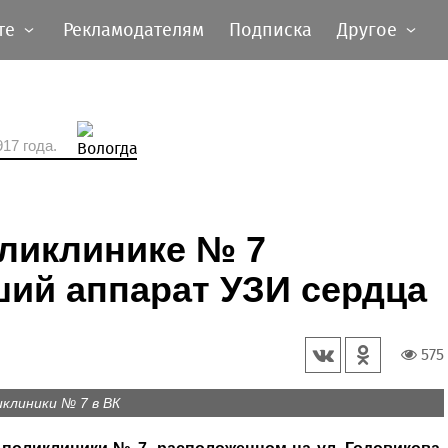
те
Рекламодателям
Подписка
Другое
17 года.
оликлинике № 7
ий аппарат УЗИ сердца
575
клиники № 7 в ВК