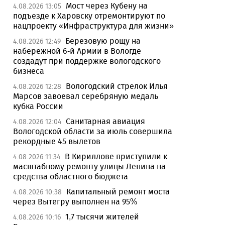
Мост через Кубену на
4.08.2026 13:05
подъезде к Харовску отремонтируют по
нацпроекту «Инфраструктура для жизни»
Березовую рощу на
4.08.2026 12:49
набережной 6-й Армии в Вологде
создадут при поддержке вологодского
бизнеса
Вологодский стрелок Илья
4.08.2026 12:28
Марсов завоевал серебряную медаль
кубка России
Санитарная авиация
4.08.2026 12:04
Вологодской области за июль совершила
рекордные 45 вылетов
В Кириллове приступили к
4.08.2026 11:34
масштабному ремонту улицы Ленина на
средства областного бюджета
Капитальный ремонт моста
4.08.2026 10:38
через Вытегру выполнен на 95%
1,7 тысячи жителей
4.08.2026 10:16