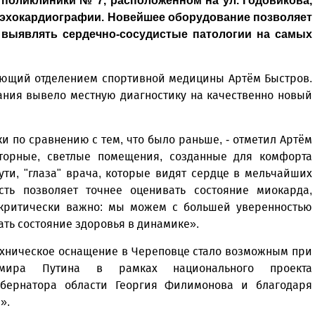
поликлиники № 7, расположенном на ул. Годовикова,
 эхокардиографии. Новейшее оборудование позволяет
 выявлять сердечно-сосудистые патологии на самых
ующий отделением спортивной медицины Артём Быстров.
ания вывело местную диагностику на качественно новый
и по сравнению с тем, что было раньше, - отметил Артём
сторные, светлые помещения, созданные для комфорта
сути, "глаза" врача, которые видят сердце в мельчайших
ть позволяет точнее оценивать состояние миокарда,
о критически важно: мы можем с большей уверенностью
ать состояние здоровья в динамике».
ехническое оснащение в Череповце стало возможным при
имира Путина в рамках национального проекта
убернатора области Георгия Филимонова и благодаря
».