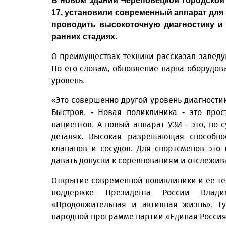
В новом здании Череповецкой городской 
17, установили современный аппарат для
проводить высокоточную диагностику и
ранних стадиях.
О преимуществах техники рассказал завед
По его словам, обновление парка оборудов
уровень.
«Это совершенно другой уровень диагностик
Быстров. - Новая поликлиника - это про
пациентов. А новый аппарат УЗИ - это, по 
деталях. Высокая разрешающая способнос
клапанов и сосудов. Для спортсменов эт
давать допуски к соревнованиям и отслежив
Открытие современной поликлиники и ее т
поддержке Президента России Влад
«Продолжительная и активная жизнь», Г
народной программе партии «Единая Россия