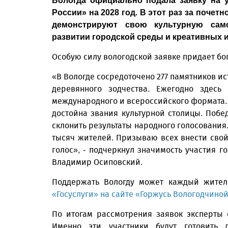
Вологда официально подала заявку на у
России» на 2028 год. В этот раз за почет
демонстрируют свою культурную само
развитии городской среды и креативных и
Особую силу вологодской заявке придает бо
«В Вологде сосредоточено 277 памятников ис
деревянного зодчества. Ежегодно здесь
международного и всероссийского формата. 
достойна звания культурной столицы. Побе
склонить результаты народного голосования.
тысяч жителей. Призываю всех внести свой 
голос», - подчеркнул значимость участия г
Владимир Осиповский.
Поддержать Вологду может каждый житель
«Госуслуги» на сайте «Горжусь Вологодчиной
По итогам рассмотрения заявок эксперты
Именно эти участники будут готовить 