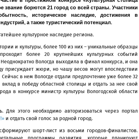
частие в престижном конкурсе «Культурная столица
ное звание борются 21 город со всей страны. Участники
бытность, историческое наследие, достижения в
ндустрий, а также туристический потенциал.
гатейшее культурное наследие региона.
тории и культуры, более 100 из них – уникальные образцы
 проходит более 20 крупнейших культурных событий
Неоднократно Вологда выходила в финал конкурса, и она
ду присуждает жюри, но чашу весов могут впоследствии
 Сейчас в нем Вологде отдали предпочтение уже более 32
вклад в победу областной столицы и отдать за нее свой
орода в конкурсе министр культуры Вологодской области
. Для этого необходимо авторизоваться через портал
!»
и отдать свой голос за родной город.
 сформируют шорт-лист из восьми городов-финалистов.
детальные программы развития, которые планируют