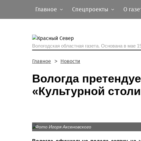
Главное
Спецпроекты
О газе
Вологодская областная газета.
Основана в мае 19
Главное
Новости
Вологда претендуе
«Культурной столи
Фото Игоря Аксеновского