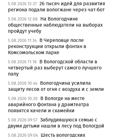
26 тысяч идей для развития
5.08.2026 12:37
региона подали вологжане через чат-бот
На Вологодчине
5.08.2026 12:08
общественные наблюдатели на выборах
пройдут учебу
В Череповце после
5.08.2026 11:34
реконструкции открыли фонтан в
Комсомольском парке
В Вологодской области в
5.08.2026 11:18
четвертый раз выберут самого лучшего
папу
Вологодчина усилила
5.08.2026 10:44
защиту лесов от огня с воздуха и с земли
В Вологде на месте
5.08.2026 10:20
аварийного фонтана у драмтеатра
появятся качели и скамейки
Заблудившуюся семью с
5.08.2026 09:57
двумя детьми нашли в лесу под Вологдой
Шесть вологодских
5.08.2026 09:04