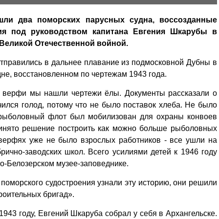
ли два поморских парусных судна, воссозданные
ия под руководством капитана Евгения Шкарубы в
о Великой Отечественной войной.
тправились в дальнее плавание из подмосковной Дубны в
не, восстановленном по чертежам 1943 года.
й верфи мы нашли чертежи ёлы. Документы рассказали о
чился голод, потому что не было поставок хлеба. Не было
ь рыболовный флот был мобилизован для охраны конвоев
ринято решение построить как можно больше рыболовных
доверфях уже не было взрослых работников - все ушли на
рично-заводских школ. Всего усилиями детей к 1946 году
ло-Белозерском музее-заповеднике.
 поморского судостроения узнали эту историю, они решили
троительных бригад».
1943 году, Евгений Шкаруба собрал у себя в Архангельске.