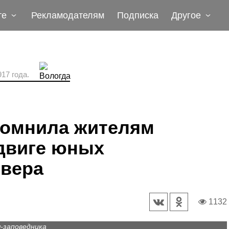
те
Рекламодателям
Подписка
Другое
17 года.
помнила жителям
двиге юных
евера
1132
-заповедника