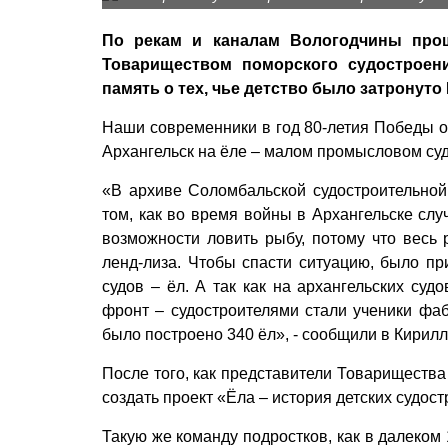
По рекам и каналам Вологодчины прош
Товариществом поморского судостроен
память о тех, чье детство было затронут
Наши современники в год 80-летия Победы о
Архангельск на ёле – малом промысловом суд
«В архиве Соломбальской судостроительно
том, как во время войны в Архангельске слу
возможности ловить рыбу, потому что вес
ленд-лиза. Чтобы спасти ситуацию, было п
судов – ёл. А так как на архангельских су
фронт – судостроителями стали ученики фаб
было построено 340 ёл», - сообщили в Кирил
После того, как представители Товарищества
создать проект «Ёла – история детских судос
Такую же команду подростков, как в далеком 