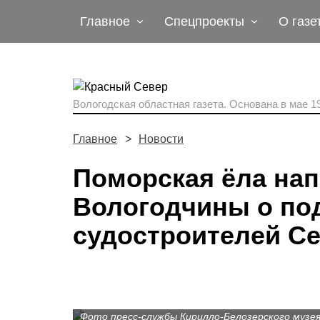
Главное
Спецпроекты
О газе
Вологодская областная газета.
Основана в мае 19
Главное
Новости
Поморская ёла на
Вологодчины о по
судостроителей С
Фото пресс-службы Кирилло-Белозерского музея