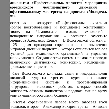
чемпионатом «Профессионалы» является мероприятие
Всероссийского чемпионатного движения п
профессиональному мастерству нацпроекта «Молодежь 
дети».
«Состязания в конкурсе «Профессионалы» охватываю
наиболее востребованные и популярные компетенции 
регионе, на Чемпионате высоких технологий 
инновационные направления, – рассказал заместител
губернатора Александр Ершов. – В Вологодской области с 2
по 25 апреля проходили соревнования по компетенци
«Цифровой двойник пациента», которая становится все боле
актуальной для медицинских организаций и управлени
здравоохранения. Создание этой системы поможет проводит
динамическую диагностику, мониторинг, наблюдение 
сопровождение пациентов».
На базе Вологодского колледжа связи и информационны
технологий студенты третьего курса специальност
«Информационные системы и программирование
конструировали голосовых роботов, которые способн
организовать обзвоны пациентов и подавать сигнал врачу 
случае ухудшения состояния больного.
По итогам соревнований первое место завоевал Русла
Новожилов, второе – Александр Бокарев, третье – Александ