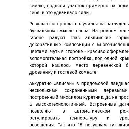
землю, подняли участок примерно на полм
себя, и это удваивало силы.
Результат и правда получился на заглядень
буквальном смысле слова. На ровном зел
газоне радуют глаз альпийские горк
декоративные композиции с многочислен
цветами. Чуть в стороне - красиво оформле
вспомогательная постройка, под одной кр
которой нашлось место деревенской б
дровянику и гостевой комнате.
Аккуратно «вписан» в придомовой ландша
несколькими сохраненными деревьям
построенный Михаилом курятник. Да не прос
а высокотехнологичный. Встроенные дат
позволяют в автоматическом реж
регулировать температуру и уров
освещения. Так что 18 несушкам тут жив