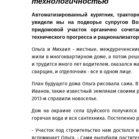
технологичностью
Автоматизированный курятник, тракто
увидели мы на подворье супругов Вол
придомовой учас­ток органично сочет
технического прог­ресса и рационализатор
Ольга и Михаил - местные, междуреченские
жили в многоквартирном доме, а потом реши
и трудится много лет водителем, оказался мас
сварщик, и отделочник - все в одном лице.
План будущего дома Ольга рисовала сама. В
Иванов, также известный землякам своими р
2013-м справили новоселье.
Дом на окраине села Шуйского получился 
горячая вода и вся сантехника. Постепенно 
- Участок под строительство нам достался 
вспоминает Ольга. - Сами вырубали растите