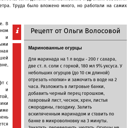
етра. Труда было вложено много, но работали на самих
е. В
Рецепт от Ольги Волосовой
еном
и и
ными
Маринованные огурцы
нная
ышей
Для маринада на 1 л воды - 200 г сахара,
ане,
две ст. л. соли с горкой, 180 мл 9% уксуса. У
небольших огурцов (до 10 см длиной)
отрезать «попки» и замочить в воде на 2
фт с
часа. Разложить в литровые банки,
и и
добавить черный перец горошком,
той,
лавровый лист, чеснок, хрен, листья
чики
смородины, гвоздику. Залить
име
вскипяченным маринадом и ставить по
ень
банке в микроволновку на 3 минуты.
ется
Закатать, перевернуть, укутать. Огурцы не