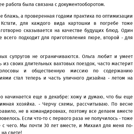
ее работа была связана с документооборотом.
 не блажь, а проверенная годами практика по оптимизации
 Кстати, для каждого вида картошки в погребе тоже
аготворно сказывается на качестве будущих блюд. Один
е всего подходит для приготовления пюре, второй - для
вых супругов не ограничиваются. Ольга любит и умеет
 из своих длительных вахтовых поездок, часто мастерит
Волосовы и общественную миссию по содержанию
иями стал теперь и часть уличного дизайна - летом на
о начинается еще в декабре: хожу и думаю, что бы еще
иимная хозяйка. - Черчу схемы, рассчитываю. По весне
равило, не в командировках, поэтому все делаем вместе
повелось. Если что-то с первого раза не получилось - тоже
 с чего. Мы почти 30 лет вместе, и Михаил для меня по-
на свете!