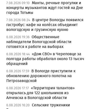
Манты, речные прогулки и
7.08.2026 09:10
концерты музыкантов ждут гостей на Дне
города Тотьмы
В центре Вологды появился
7.08.2026 08:24
гастробус: кафе на колёсах объединит
вологодскую и грузинскую кухню
Общественные
6.08.2026 19:36
наблюдатели Вологодской области
готовятся к работе на выборах
«Дом СВО» в Череповце за
6.08.2026 18:44
полгода работы обработал около 13 тысяч
обращений
В Вологде приступили к
6.08.2026 17:59
обновлению дорожного полотна на
Петрозаводской
«Территория талантов»
6.08.2026 17:17
открылась для 122 школьников из
Алчевска в Вологодской области
Сельские труженики
6.08.2026 16:20