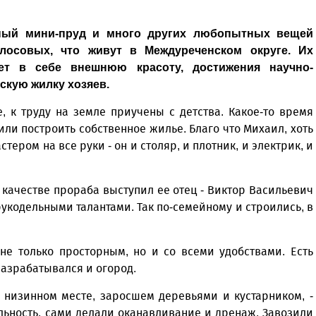
рный мини-пруд и много других любопытных вещей
осовых, что живут в Междуреченском округе. Их
ает в себе внешнюю красоту, достижения научно-
скую жилку хозяев.
, к труду на земле приучены с детства. Какое-то время
ли построить собственное жилье. Благо что Михаил, хоть
тером на все руки - он и столяр, и плотник, и электрик, и
 качестве прораба выступил ее отец - Виктор Васильевич
укодельными талантами. Так по-семейному и строились, в
не только просторным, но и со всеми удобствами. Есть
разрабатывался и огород.
в низинном месте, заросшем деревьями и кустарником, -
льность, сами делали оканавливание и дренаж. Завозили