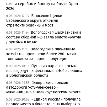
взяли серебро и бронзу на Russia Open -
2026
В поселке Щепье
6.08.2026 12:09
Бабаевского округа открыли
отремонтированный мост
Вологодская шахматистка в
6.08.2026 11:44
составе сборной РФ взяла золото «Матча
Дружбы» в Китае
Вологодские племенные
6.08.2026 11:15
хозяйства произвели более 280 тысяч
тонн молока за первое полугодие
Путь «из варяг в персы»
6.08.2026 10:32
воссоздадут на фестивале «Небо славян»
в Вологодской области
Завершается ремонт
6.08.2026 09:58
автодороги Усть-Алексеево –
Мякинницыно в Великоустюгском округе
«Единая Россия» получила
5.08.2026 20:52
первое место в бюллетене на выборах в