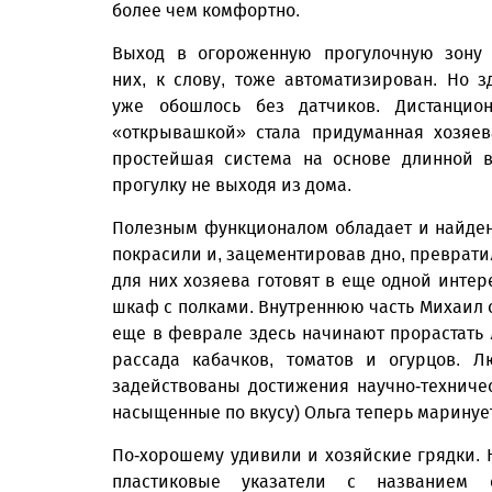
более чем комфортно.
Выход в огороженную прогулочную зону
них, к слову, тоже автоматизирован. Но з
уже обошлось без датчиков. Дистанцио
«открывашкой» стала придуманная хозяе
простейшая система на основе длинной 
прогулку не выходя из дома.
Полезным функционалом обладает и найденн
покрасили и, зацементировав дно, преврати
для них хозяева готовят в еще одной инт
шкаф с полками. Внутреннюю часть Михаил о
еще в феврале здесь начинают прорастать 
рассада кабачков, томатов и огурцов. Л
задействованы достижения научно-техниче
насыщенные по вкусу) Ольга теперь маринуе
По-хорошему удивили и хозяйские грядки. Н
пластиковые указатели с названием с