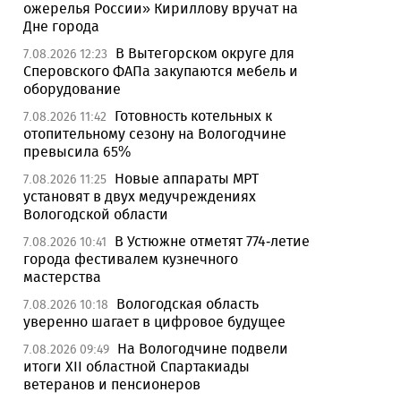
ожерелья России» Кириллову вручат на
Дне города
В Вытегорском округе для
7.08.2026 12:23
Сперовского ФАПа закупаются мебель и
оборудование
Готовность котельных к
7.08.2026 11:42
отопительному сезону на Вологодчине
превысила 65%
Новые аппараты МРТ
7.08.2026 11:25
установят в двух медучреждениях
Вологодской области
В Устюжне отметят 774-летие
7.08.2026 10:41
города фестивалем кузнечного
мастерства
Вологодская область
7.08.2026 10:18
уверенно шагает в цифровое будущее
На Вологодчине подвели
7.08.2026 09:49
итоги XII областной Спартакиады
ветеранов и пенсионеров