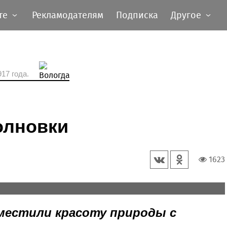
те
Рекламодателям
Подписка
Другое
17 года.
олновки
1623
 - работать на огороде, отдыхать, заниматься
вместили красоту природы с