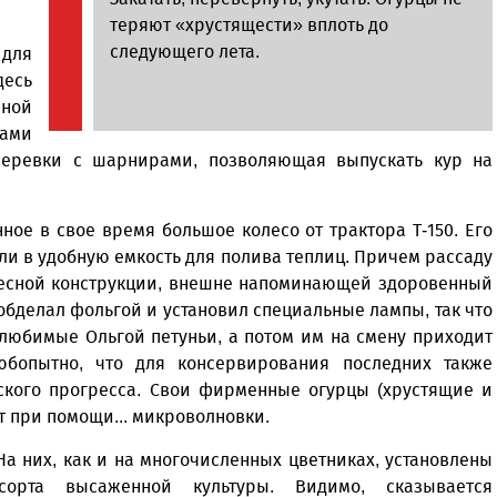
теряют «хрустящести» вплоть до
следующего лета.
 для
десь
нной
вами
веревки с шарнирами, позволяющая выпускать кур на
ое в свое время большое колесо от трактора Т-150. Его
ли в удобную емкость для полива теплиц. Причем рассаду
ересной конструкции, внешне напоминающей здоровенный
бделал фольгой и установил специальные лампы, так что
любимые Ольгой петуньи, а потом им на смену приходит
юбопытно, что для консервирования последних также
ского прогресса. Свои фирменные огурцы (хрустящие и
т при помощи... микроволновки.
а них, как и на многочисленных цветниках, установлены
орта высаженной культуры. Видимо, сказывается