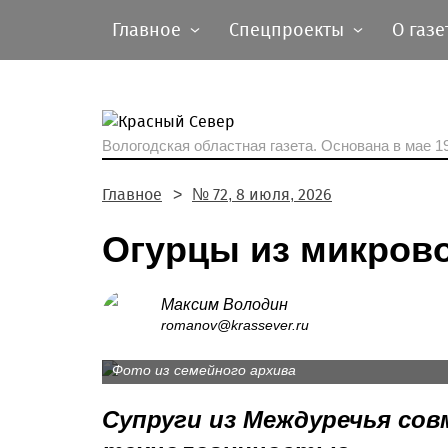
Главное
Спецпроекты
О газе
Вологодская областная газета.
Основана в мае 19
Главное
№ 72, 8 июля, 2026
Огурцы из микров
Максим Володин
Михаил и Ольга привыкли все делать вместе
romanov@krassever.ru
благоустройством.
Фото из семейного архива
Супруги из Междуречья со