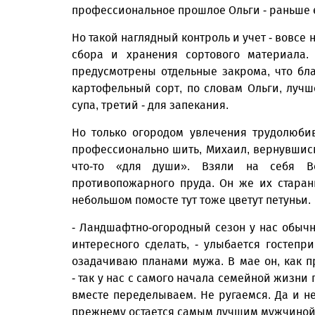
профессиональное прош­лое Ольги - раньше 
Но такой наглядный контроль и учет - вовсе
сбора и хранения сор­тового материала.
предусмотрены отдельные закрома, что бл
картофельный сорт, по словам Ольги, лучш
супа, третий - для запекания.
Но только огородом увлечения трудолюби
профессионально шить, Михаил, вернувшись
что-то «для души». Взяли на себя 
противопожарного пруда. Он же их старан
небольшом помосте тут тоже цветут петуньи.
- Ландшафтно-огородный сезон у нас обычн
интересного сделать, - улыбается гостепр
озадачиваю планами мужа. В мае он, как п
- так у нас с самого начала семейной жизни 
вместе переделываем. Не ругаемся. Да и не
прежнему остается самым лучшим мужчиной 