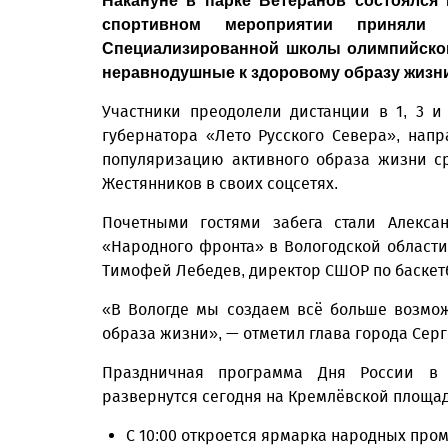
Накануне в парке Ветеранов состоялся
спортивном мероприятии приняли
Специализированной школы олимпийског
неравнодушные к здоровому образу жизни
Участники преодолели дистанции в 1, 3 
губернатора «Лето Русского Севера», нап
популяризацию активного образа жизни с
Жестянников в своих соцсетях.
Почетными гостями забега стали Алекса
«Народного фронта» в Вологодской области
Тимофей Лебедев, директор СШОР по баскет
«В Вологде мы создаем всё больше возмо
образа жизни», — отметил глава города Сер
Праздничная программа Дня России в 
развернутся сегодня на Кремлёвской площа
С 10:00 откроется ярмарка народных пр