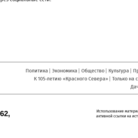
Север», который, уверены,
Кузьминская
главный
придется вам по душе, и вы
редактор
обязательно добавите его в
свои закладки.
Политика
Экономика
Общество
Культура
П
К 105-летию «Красного Севера»
Только на 
Да
Использование матери
62,
активной ссылки на ист