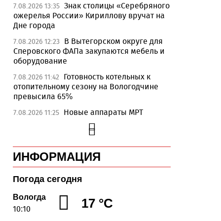
Знак столицы «Серебряного
7.08.2026 13:35
ожерелья России» Кириллову вручат на
Дне города
В Вытегорском округе для
7.08.2026 12:23
Сперовского ФАПа закупаются мебель и
оборудование
Готовность котельных к
7.08.2026 11:42
отопительному сезону на Вологодчине
превысила 65%
Новые аппараты МРТ
7.08.2026 11:25
установят в двух медучреждениях
Вологодской области
В Устюжне отметят 774-
7.08.2026 10:41
ИНФОРМАЦИЯ
летие города фестивалем кузнечного
мастерства
Погода сегодня
Вологодская область
7.08.2026 10:18
уверенно шагает в цифровое будущее
Вологда
17 °C
10:10
На Вологодчине подвели
7.08.2026 09:49
итоги XII областной Спартакиады