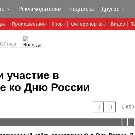
те
Рекламодателям
Подписка
Другое
ура
Происшествия
Спорт
Фоторепортаж
Видео
Т
17 года.
 участие в
е ко Дню России
609