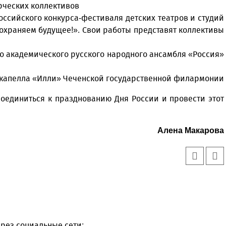
орческих коллективов
ероссийского конкурса-фестиваля детских театров и студий
сохраняем будущее!». Свои работы представят коллективы
го академического русского народного ансамбля «Россия»
я капелла «Илли» Чеченской государственной филармонии
оединиться к празднованию Дня России и провести этот
Алена Макарова
Уважаемые посетители сайта
Мы рады приветствовать ва
на обновленном Интернет-
ресурсе газеты «Красный
Надежда
рез социальные сети: