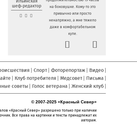
продолжительностью 19 часов
Ильинская
шеф-редактор
на боковушке. Кому-то это
Сельские труженики
6.08.2026 16:20
привычно или просто
Тотемского округа получат жилье с
ненапряжно, а мне тяжело
правом выкупа за один процент
даже в комфортабельном
стоимости
купе.
Детская футбольная секция
6.08.2026 15:42
Prev
Next
ВоГУ получила поддержку РФС
Уникальный трейл и
6.08.2026 15:08
силовые шоу приготовили округа
Вологодчины ко Дню физкультурника
роисшествия
Спорт
Фоторепортаж
Видео
Робот Макс на Госуслугах
6.08.2026 14:31
сайте
Клуб потребителя
Медсовет
Письма
поможет вологжанам оформить выплату
чные советы
Голос ветерана
Женский клуб
на первоклассника
Вологодская область
6.08.2026 14:00
© 2007-2025 «Красный Север»
подтвердила курс на полное
обеспечение лесовосстановления
алов «Красный Север» разрешено только при наличии
семенным материалом
очник. Все права на картинки и тексты принадлежат их
авторам.
Телемедицинские
6.08.2026 13:28
технологии расширяют доступность