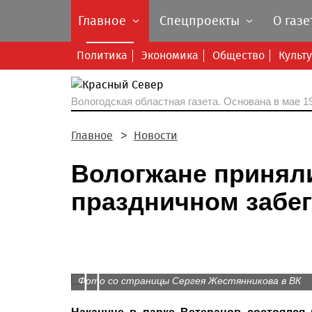
Главное
Спецпроекты
О газе
Политика
Экономика
Общество
Культ
Вологодская областная газета.
Основана в мае 19
Главное
Новости
Вологжане приняли
праздничном забег
Prev
Фото со страницы Сергея Жестянникова в ВК