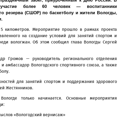
 праздничный забег, приуроченный к Дню России. В
 участие более 60 человек — воспитанники
о резерва (СШОР) по баскетболу и жители Вологды,
.
и 5 километров. Мероприятие прошло в рамках проекта
равленного на создание условий для занятий спортом и
реди вологжан. Об этом сообщил глава Вологды Сергей
ндр Громов — руководитель регионального отделения
 и амбассадор Вологодского спортивного союза, а также
болу.
жностей для занятий спортом и поддержания здорового
гей Жестянников.
Вологде только начинается. Основные мероприятия
ди:
омыслов «Вологодский вернисаж»