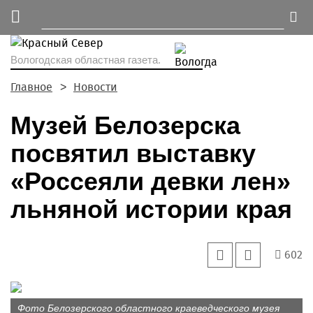
Вологодская областная газета.
Главное
Новости
Музей Белозерска
посвятил выставку
«Россеяли девки лен»
льняной истории края
602
Фото Белозерского областного краеведческого музея