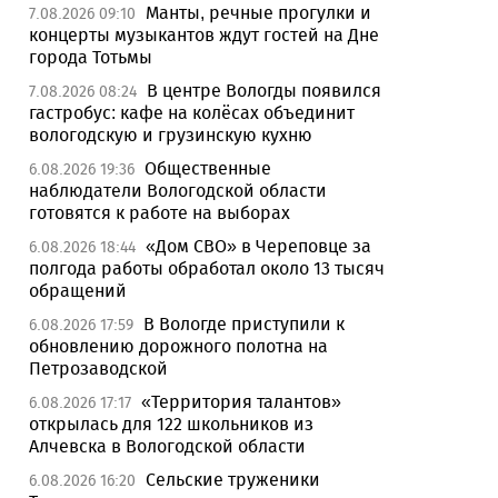
Манты, речные прогулки и
7.08.2026 09:10
концерты музыкантов ждут гостей на Дне
города Тотьмы
В центре Вологды появился
7.08.2026 08:24
гастробус: кафе на колёсах объединит
вологодскую и грузинскую кухню
Общественные
6.08.2026 19:36
наблюдатели Вологодской области
готовятся к работе на выборах
«Дом СВО» в Череповце за
6.08.2026 18:44
полгода работы обработал около 13 тысяч
обращений
В Вологде приступили к
6.08.2026 17:59
обновлению дорожного полотна на
Петрозаводской
«Территория талантов»
6.08.2026 17:17
открылась для 122 школьников из
Алчевска в Вологодской области
Сельские труженики
6.08.2026 16:20