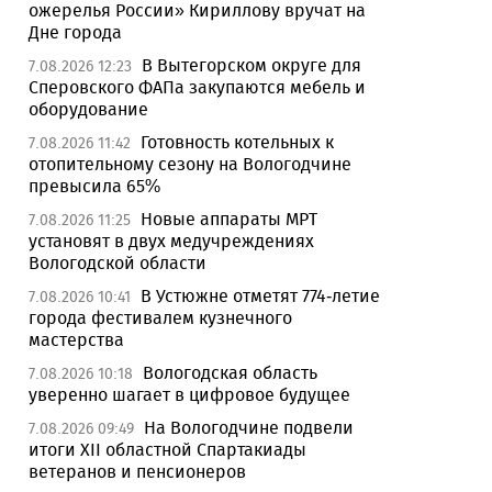
ожерелья России» Кириллову вручат на
Дне города
В Вытегорском округе для
7.08.2026 12:23
Сперовского ФАПа закупаются мебель и
оборудование
Готовность котельных к
7.08.2026 11:42
отопительному сезону на Вологодчине
превысила 65%
Новые аппараты МРТ
7.08.2026 11:25
установят в двух медучреждениях
Вологодской области
В Устюжне отметят 774-летие
7.08.2026 10:41
города фестивалем кузнечного
мастерства
Вологодская область
7.08.2026 10:18
уверенно шагает в цифровое будущее
На Вологодчине подвели
7.08.2026 09:49
итоги XII областной Спартакиады
ветеранов и пенсионеров