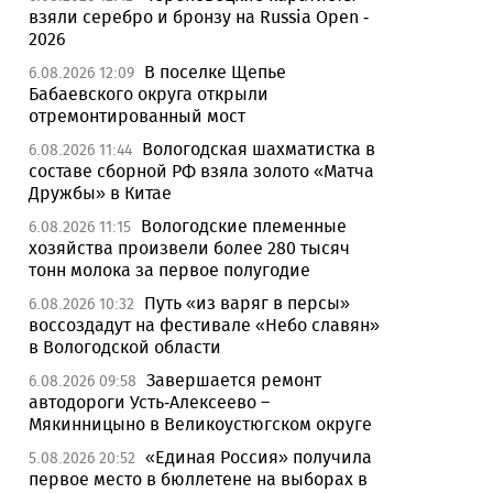
взяли серебро и бронзу на Russia Open -
2026
В поселке Щепье
6.08.2026 12:09
Бабаевского округа открыли
отремонтированный мост
Вологодская шахматистка в
6.08.2026 11:44
составе сборной РФ взяла золото «Матча
Дружбы» в Китае
Вологодские племенные
6.08.2026 11:15
хозяйства произвели более 280 тысяч
тонн молока за первое полугодие
Путь «из варяг в персы»
6.08.2026 10:32
воссоздадут на фестивале «Небо славян»
в Вологодской области
Завершается ремонт
6.08.2026 09:58
автодороги Усть-Алексеево –
Мякинницыно в Великоустюгском округе
«Единая Россия» получила
5.08.2026 20:52
первое место в бюллетене на выборах в