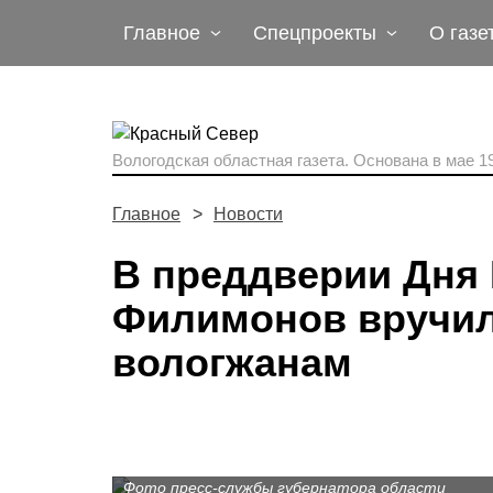
Главное
Спецпроекты
О газе
Вологодская областная газета.
Основана в мае 19
Главное
Новости
В преддверии Дня 
Филимонов вручил
вологжанам
Фото пресс-службы губернатора области