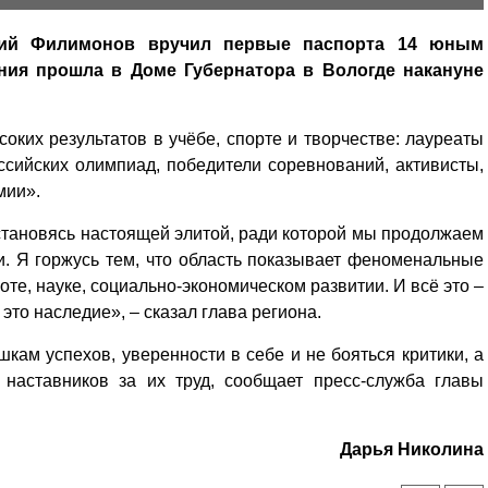
ргий Филимонов вручил первые паспорта 14 юным
ния прошла в Доме Губернатора в Вологде накануне
ких результатов в учёбе, спорте и творчестве: лауреаты
сийских олимпиад, победители соревнований, активисты,
мии».
становясь настоящей элитой, ради которой мы продолжаем
ети. Я горжусь тем, что область показывает феноменальные
те, науке, социально-экономическом развитии. И всё это –
 это наследие», – сказал глава региона.
ам успехов, уверенности в себе и не бояться критики, а
 наставников за их труд, сообщает пресс-служба главы
Дарья Николина