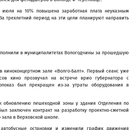
1 июля на 10% повышена заработная плата неуказным
За трехлетний период на эти цели планируют направить
сполнили в муниципалитетах Вологодчины за прошедшую
 в киноконцертном зале «Волго-Балт». Первый сеанс уже
нсов кино прозвучал на встрече врио губернатора с
опоказ был прекращен из-за утраты оборудования в
 к обновлению пешеходной зоны у здания Отделения по
был заключен контракт на разработку проектно-сметной
 зала в Верховской школе.
 автобусные остановки и изменили график движения