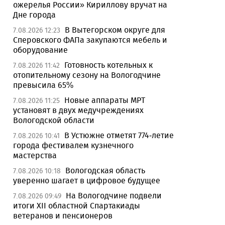
ожерелья России» Кириллову вручат на
Дне города
В Вытегорском округе для
7.08.2026 12:23
Сперовского ФАПа закупаются мебель и
оборудование
Готовность котельных к
7.08.2026 11:42
отопительному сезону на Вологодчине
превысила 65%
Новые аппараты МРТ
7.08.2026 11:25
установят в двух медучреждениях
Вологодской области
В Устюжне отметят 774-летие
7.08.2026 10:41
города фестивалем кузнечного
мастерства
Вологодская область
7.08.2026 10:18
уверенно шагает в цифровое будущее
На Вологодчине подвели
7.08.2026 09:49
итоги XII областной Спартакиады
ветеранов и пенсионеров