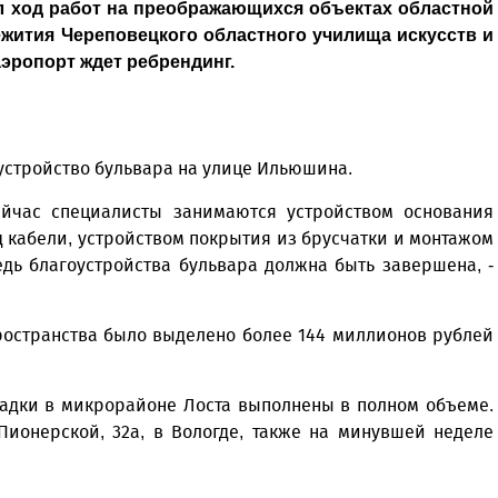
л ход работ на преображающихся объектах областной
жития Череповецкого областного училища искусств и
аэропорт ждет ребрендинг.
оустройство бульвара на улице Ильюшина.
ейчас специалисты занимаются устройством основания
д кабели, устройством покрытия из брусчатки и монтажом
едь благоустройства бульвара должна быть завершена, -
ространства было выделено более 144 миллионов рублей
щадки в микрорайоне Лоста выполнены в полном объеме.
Пионерской, 32а, в Вологде, также на минувшей неделе