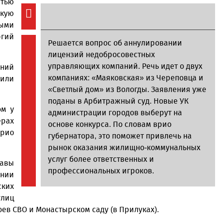
тью
скую
ными
ргий
Решается вопрос об аннулировании
лицензий недобросовестных
управляющих компаний. Речь идет о двух
аний
компаниях: «Маяковская» из Череповца и
или
«Светлый дом» из Вологды. Заявления уже
поданы в Арбитражный суд. Новые УК
ом у
администрации городов выберут на
ерах
основе конкурса. По словам врио
рио
губернатора, это поможет привлечь на
рынок оказания жилищно-коммунальных
услуг более ответственных и
авы
профессиональных игроков.
нии
ских
улиц
оев СВО и Монастырском саду (в Прилуках).