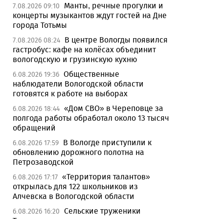
Манты, речные прогулки и
7.08.2026 09:10
концерты музыкантов ждут гостей на Дне
города Тотьмы
В центре Вологды появился
7.08.2026 08:24
гастробус: кафе на колёсах объединит
вологодскую и грузинскую кухню
Общественные
6.08.2026 19:36
наблюдатели Вологодской области
готовятся к работе на выборах
«Дом СВО» в Череповце за
6.08.2026 18:44
полгода работы обработал около 13 тысяч
обращений
В Вологде приступили к
6.08.2026 17:59
обновлению дорожного полотна на
Петрозаводской
«Территория талантов»
6.08.2026 17:17
открылась для 122 школьников из
Алчевска в Вологодской области
Сельские труженики
6.08.2026 16:20