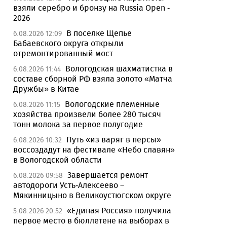
взяли серебро и бронзу на Russia Open -
2026
В поселке Щепье
6.08.2026 12:09
Бабаевского округа открыли
отремонтированный мост
Вологодская шахматистка в
6.08.2026 11:44
составе сборной РФ взяла золото «Матча
Дружбы» в Китае
Вологодские племенные
6.08.2026 11:15
хозяйства произвели более 280 тысяч
тонн молока за первое полугодие
Путь «из варяг в персы»
6.08.2026 10:32
воссоздадут на фестивале «Небо славян»
в Вологодской области
Завершается ремонт
6.08.2026 09:58
автодороги Усть-Алексеево –
Мякинницыно в Великоустюгском округе
«Единая Россия» получила
5.08.2026 20:52
первое место в бюллетене на выборах в