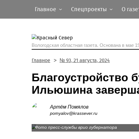
Главное
Спецпроекты
О газе
Вологодская областная газета.
Основана в мае 19
Главное
№ 93, 21 августа, 2024
Благоустройство б
Ильюшина заверша
Артём Помялов
pomyalov@krassever.ru
Детскую площадку в Лосте уже облюбовали
Фото пресс-службы врио губернатора