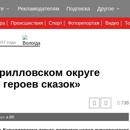
те
Рекламодателям
Подписка
Другое
ура
Происшествия
Спорт
Фоторепортаж
Видео
То
17 года.
ирилловском округе
 героев сказок»
738
и» в ВК