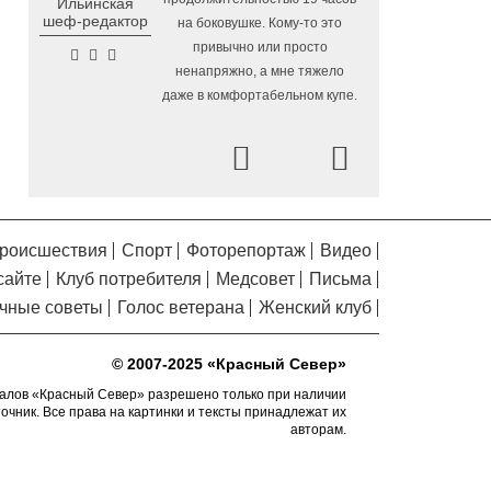
Ильинская
Помялов
Петрозаводской
шеф-редактор
на боковушке. Кому-то это
привычно или просто
«Территория талантов»
6.08.2026 17:17
ненапряжно, а мне тяжело
открылась для 122 школьников из
даже в комфортабельном купе.
Алчевска в Вологодской области
Сельские труженики
6.08.2026 16:20
Prev
Next
Тотемского округа получат жилье с
правом выкупа за один процент
стоимости
Детская футбольная
6.08.2026 15:42
роисшествия
Спорт
Фоторепортаж
Видео
секция ВоГУ получила поддержку РФС
сайте
Клуб потребителя
Медсовет
Письма
Уникальный трейл и
6.08.2026 15:08
чные советы
Голос ветерана
Женский клуб
силовые шоу приготовили округа
Вологодчины ко Дню физкультурника
© 2007-2025 «Красный Север»
Робот Макс на Госуслугах
6.08.2026 14:31
поможет вологжанам оформить выплату
алов «Красный Север» разрешено только при наличии
точник. Все права на картинки и тексты принадлежат их
на первоклассника
авторам.
Вологодская область
6.08.2026 14:00
подтвердила курс на полное обеспечение