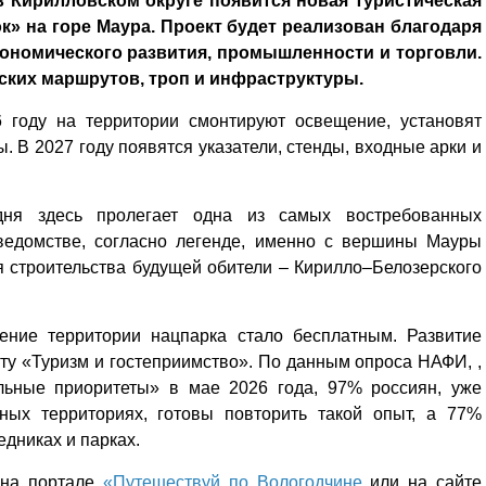
 Кирилловском округе появится новая туристическая
к» на горе Маура. Проект будет реализован благодаря
ономического развития, промышленности и торговли.
ских маршрутов, троп и инфраструктуры.
6 году на территории смонтируют освещение, установят
. В 2027 году появятся указатели, стенды, входные арки и
дня здесь пролегает одна из самых востребованных
 ведомстве, согласно легенде, именно с вершины Мауры
я строительства будущей обители – Кирилло–Белозерского
ение территории нацпарка стало бесплатным. Развитие
кту «Туризм и гостеприимство». По данным опроса НАФИ, ,
ьные приоритеты» в мае 2026 года, 97% россиян, уже
ых территориях, готовы повторить такой опыт, а 77%
дниках и парках.
 на портале
«Путешествуй по Вологодчине
или на сайте