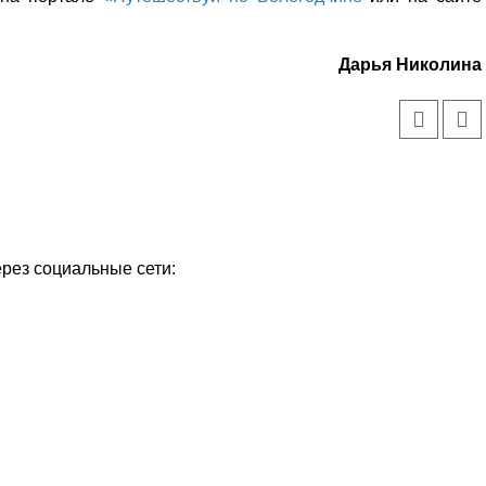
Дарья Николина
ерез социальные сети:
Уважаемые посетители сайта
Мы рады приветствовать ва
на обновленном Интернет-
ресурсе газеты «Красный
Надежда
Север», который, уверены,