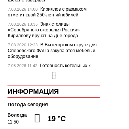
Кириллов с размахом
7.08.2026 14:00
отметит свой 250-летний юбилей
Знак столицы
7.08.2026 13:35
«Серебряного ожерелья России»
Кириллову вручат на Дне города
В Вытегорском округе для
7.08.2026 12:23
Сперовского ФАПа закупаются мебель и
оборудование
Готовность котельных к
7.08.2026 11:42
отопительному сезону на Вологодчине
превысила 65%
Новые аппараты МРТ
7.08.2026 11:25
ИНФОРМАЦИЯ
установят в двух медучреждениях
Вологодской области
Погода сегодня
В Устюжне отметят 774-
7.08.2026 10:41
летие города фестивалем кузнечного
Вологда
19 °C
мастерства
11:50
Вологодская область
7.08.2026 10:18