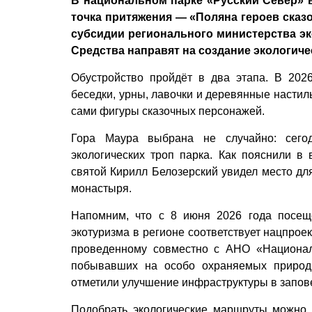
В национальном парке «Русский Север» в
точка притяжения — «Поляна героев сказо
субсидии регионального министерства эк
Средства направят на создание экологиче
Обустройство пройдёт в два этапа. В 202
беседки, урны, лавочки и деревянные настилы
сами фигуры сказочных персонажей.
Гора Маура выбрана не случайно: сего
экологических троп парка. Как пояснили в
святой Кирилл Белозерский увидел место дл
монастыря.
Напомним, что с 8 июня 2026 года посещ
экотуризма в регионе соответствует нацпрое
проведенному совместно с АНО «Национал
побывавших на особо охраняемых природн
отметили улучшение инфраструктуры в запове
Подобрать экологические маршруты можно