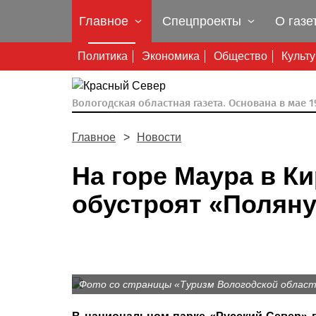
Главное
Спецпроекты
О газе
Политика
Экономика
Общество
Культ
Вологодская областная газета.
Основана в мае 19
Главное
Новости
На горе Маура в К
обустроят «Поляну
Фото со страницы «Туризм Вологодской област