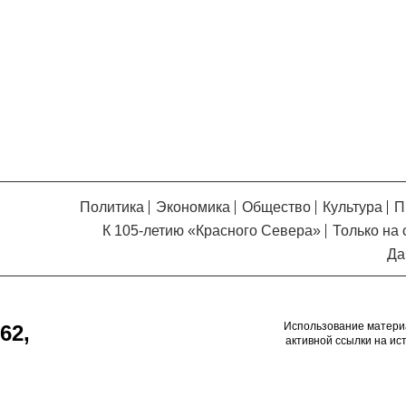
Кузьминская
главный
придется вам по душе, и вы
редактор
обязательно добавите его в
свои закладки.
Политика
Экономика
Общество
Культура
П
К 105-летию «Красного Севера»
Только на 
Да
Использование матери
62,
активной ссылки на ис