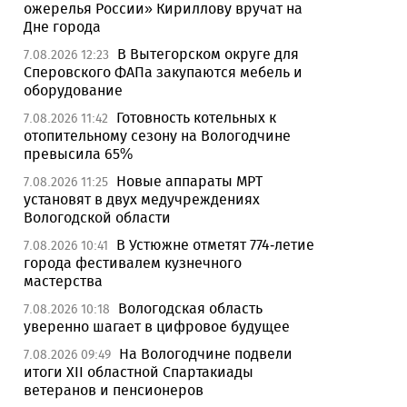
ожерелья России» Кириллову вручат на
Дне города
В Вытегорском округе для
7.08.2026 12:23
Сперовского ФАПа закупаются мебель и
оборудование
Готовность котельных к
7.08.2026 11:42
отопительному сезону на Вологодчине
превысила 65%
Новые аппараты МРТ
7.08.2026 11:25
установят в двух медучреждениях
Вологодской области
В Устюжне отметят 774-летие
7.08.2026 10:41
города фестивалем кузнечного
мастерства
Вологодская область
7.08.2026 10:18
уверенно шагает в цифровое будущее
На Вологодчине подвели
7.08.2026 09:49
итоги XII областной Спартакиады
ветеранов и пенсионеров