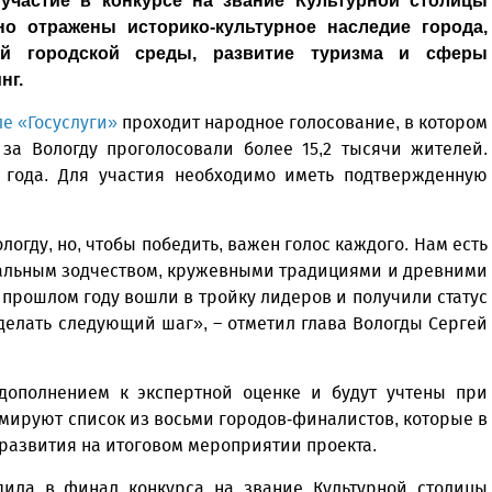
участие в конкурсе на звание Культурной столицы
но отражены историко-культурное наследие города,
й городской среды, развитие туризма и сферы
нг.
ле «Госуслуги»
проходит народное голосование, в котором
 за Вологду проголосовали более 15,2 тысячи жителей.
6 года. Для участия необходимо иметь подтвержденную
огду, но, чтобы победить, важен голос каждого. Нам есть
икальным зодчеством, кружевными традициями и древними
прошлом году вошли в тройку лидеров и получили статус
сделать следующий шаг», – отметил глава Вологды Сергей
 дополнением к экспертной оценке и будут учтены при
мируют список из восьми городов-финалистов, которые в
развития на итоговом мероприятии проекта.
ила в финал конкурса на звание Культурной столицы