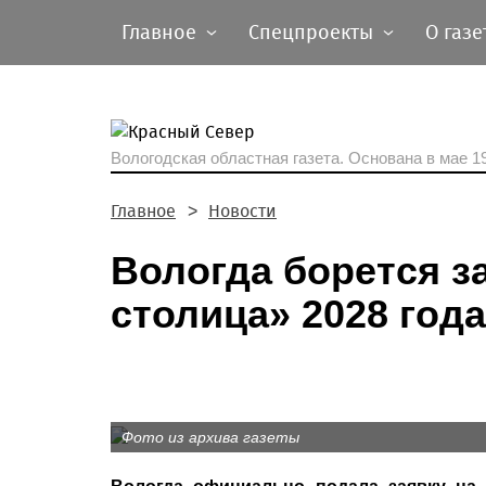
Главное
Спецпроекты
О газе
Вологодская областная газета.
Основана в мае 19
Главное
Новости
Вологда борется з
столица» 2028 года
Фото из архива газеты