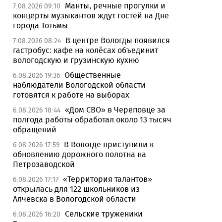
Манты, речные прогулки и
7.08.2026 09:10
концерты музыкантов ждут гостей на Дне
города Тотьмы
В центре Вологды появился
7.08.2026 08:24
гастробус: кафе на колёсах объединит
вологодскую и грузинскую кухню
Общественные
6.08.2026 19:36
наблюдатели Вологодской области
готовятся к работе на выборах
«Дом СВО» в Череповце за
6.08.2026 18:44
полгода работы обработал около 13 тысяч
обращений
В Вологде приступили к
6.08.2026 17:59
обновлению дорожного полотна на
Петрозаводской
«Территория талантов»
6.08.2026 17:17
открылась для 122 школьников из
Алчевска в Вологодской области
Сельские труженики
6.08.2026 16:20