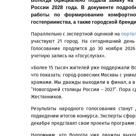
Вологда официально подала заявку на 
России 2028 года. В документе подроб
работы по формированию комфортно
гостеприимства, а также городской бренди
Параллельно с экспертной оценкой на
порта
участвуют 21 город. На сегодняшний день
Голосование продлится до 30 ноября 202
учетную запись на «Госуслугах».
«Более 15 тысяч жителей уже поддержали Вол
что показать: город-ровесник Москвы с ун
храмами. Мы дважды выходили в финал, а в 
"Новогодней столицы России – 2027". Пора 
Жестянников.
Результаты народного голосования станут
подведении итогов конкурса. Эксперты сфор
декабре представят свои проекты программ 
Напомним, что Вологда уже дважды выход