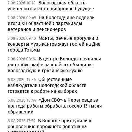
Вологодская область
7.08.2026 10:18
уверенно шагает в цифровое будущее
На Вологодчине подвели
7.08.2026 09:49
итоги XII областной Спартакиады
ветеранов и пенсионеров
Манты, речные прогулки и
7.08.2026 09:10
концерты музыкантов ждут гостей на Дне
города Тотьмы
В центре Вологды появился
7.08.2026 08:24
гастробус: кафе на колёсах объединит
вологодскую и грузинскую кухню
Общественные
6.08.2026 19:36
наблюдатели Вологодской области
готовятся к работе на выборах
«Дом СВО» в Череповце за
6.08.2026 18:44
полгода работы обработал около 13 тысяч
обращений
В Вологде приступили к
6.08.2026 17:59
обновлению дорожного полотна на