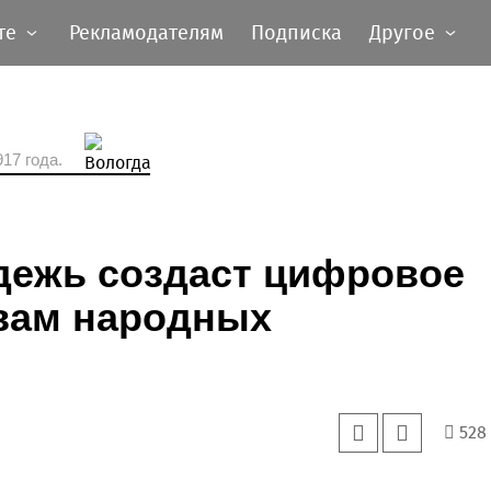
те
Рекламодателям
Подписка
Другое
17 года.
дежь создаст цифровое
ивам народных
528