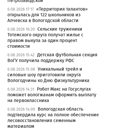
Петрозаводской
«Территория талантов»
6.08.2026 17:17
открылась для 122 школьников из
Алчевска в Вологодской области
Сельские труженики
6.08.2026 16:20
Тотемского округа получат жилье с
правом выкупа за один процент
стоимости
Детская футбольная секция
6.08.2026 15:42
ВоГУ получила поддержку РФС
Уникальный трейл и
6.08.2026 15:08
силовые шоу приготовили округа
Вологодчины ко Дню физкультурника
Робот Макс на Госуслугах
6.08.2026 14:31
поможет вологжанам оформить выплату
на первоклассника
Вологодская область
6.08.2026 14:00
подтвердила курс на полное обеспечение
лесовосстановления семенным
материалом