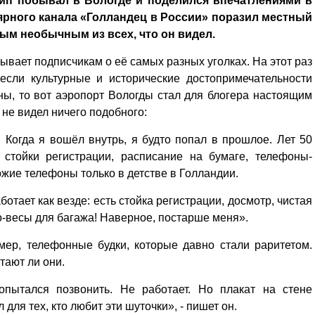
йп побывал в Вологде и поделился впечатлениями в
лярного канала «Голландец в России» поразил местный
мым необычным из всех, что он видел.
ывает подписчикам о её самых разных уголках. На этот раз
если культурные и исторические достопримечательности
ны, то вот аэропорт Вологды стал для блогера настоящим
 не видел ничего подобного:
 Когда я вошёл внутрь, я будто попал в прошлое. Лет 50
 стойки регистрации, расписание на бумаге, телефоны-
ожие телефоны только в детстве в Голландии.
ботает как везде: есть стойка регистрации, досмотр, чистая
ро-весы для багажа! Наверное, постарше меня».
мер, телефонные будки, которые давно стали раритетом.
тают ли они.
пытался позвонить. Не работает. Но плакат на стене
ля тех, кто любит эти шуточки», - пишет он.