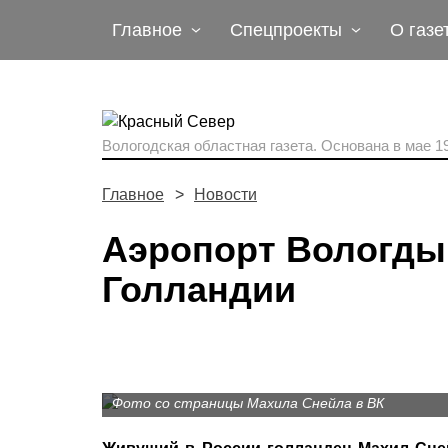
Главное
Спецпроекты
О газе
Вологодская областная газета.
Основана в мае 19
Главное
Новости
Аэропорт Вологды 
Голландии
Фото со страницы Махила Снейла в ВК