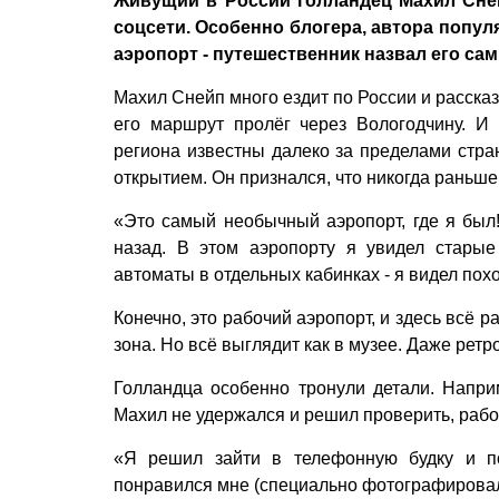
Живущий в России голландец Махил Сне
соцсети. Особенно блогера, автора попу
аэропорт - путешественник назвал его са
Махил Снейп много ездит по России и рассказ
его маршрут пролёг через Вологодчину. И 
региона известны далеко за пределами стра
открытием. Он признался, что никогда раньше
«Это самый необычный аэропорт, где я был!
назад. В этом аэропорту я увидел старые
автоматы в отдельных кабинках - я видел пох
Конечно, это рабочий аэропорт, и здесь всё ра
зона. Но всё выглядит как в музее. Даже рет
Голландца особенно тронули детали. Напри
Махил не удержался и решил проверить, рабо
«Я решил зайти в телефонную будку и по
понравился мне (специально фотографировал д