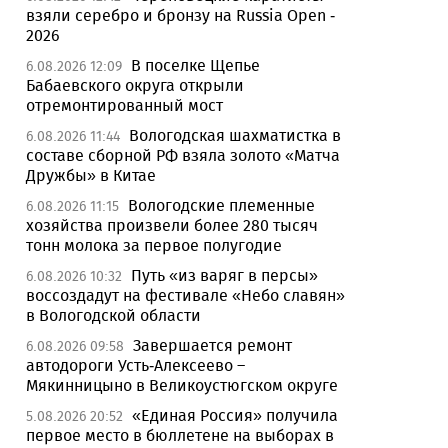
взяли серебро и бронзу на Russia Open -
2026
В поселке Щепье
6.08.2026 12:09
Бабаевского округа открыли
отремонтированный мост
Вологодская шахматистка в
6.08.2026 11:44
составе сборной РФ взяла золото «Матча
Дружбы» в Китае
Вологодские племенные
6.08.2026 11:15
хозяйства произвели более 280 тысяч
тонн молока за первое полугодие
Путь «из варяг в персы»
6.08.2026 10:32
воссоздадут на фестивале «Небо славян»
в Вологодской области
Завершается ремонт
6.08.2026 09:58
автодороги Усть-Алексеево –
Мякинницыно в Великоустюгском округе
«Единая Россия» получила
5.08.2026 20:52
первое место в бюллетене на выборах в