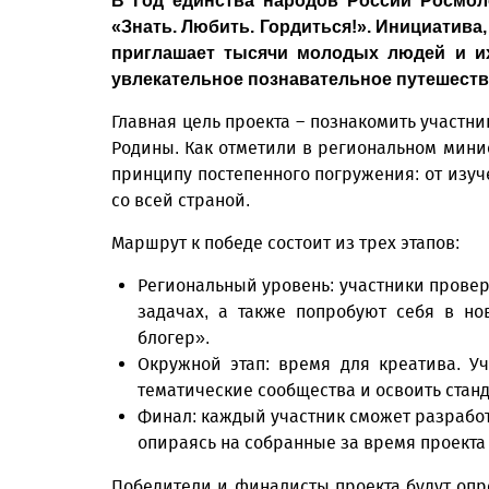
В Год единства народов России Росмол
«Знать. Любить. Гордиться!». Инициатива
приглашает тысячи молодых людей и их
увлекательное познавательное путешеств
Главная цель проекта – познакомить участн
Родины. Как отметили в региональном мини
принципу постепенного погружения: от изуч
со всей страной.
Маршрут к победе состоит из трех этапов:
Региональный уровень: участники провер
задачах, а также попробуют себя в но
блогер».
Окружной этап: время для креатива. Уч
тематические сообщества и освоить стан
Финал: каждый участник сможет разрабо
опираясь на собранные за время проекта
Победители и финалисты проекта будут опре