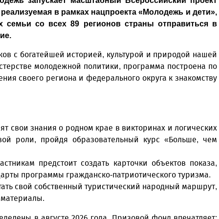
одежь запускает масштабный Всероссийский проект
, реализуемая в рамках нацпроекта «Молодежь и дети»,
 семьи со всех 89 регионов страны отправиться в
ие.
иков с богатейшей историей, культурой и природой нашей
стерстве молодежной политики, программа построена по
ения своего региона и федерального округа к знакомству
ят свои знания о родном крае в викторинах и логических
вой роли, пройдя образовательный курс «Больше, чем
астникам предстоит создать карточки объектов показа,
дарты программы гражданско-патриотического туризма.
тать свой собственный туристический народный маршрут,
 материалы.
делены в августе 2026 года. Призовой фонд впечатляет: