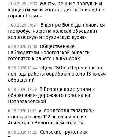
Манты, речные прогулки и
7.08.2026 09:10
концерты музыкантов ждут гостей на Дне
города Тотьмы
В центре Вологды появился
7.08.2026 08:24
гастробус: кафе на колёсах объединит
вологодскую и грузинскую кухню
Общественные
6.08.2026 19:36
наблюдатели Вологодской области
готовятся к работе на выборах
«Дом СВО» в Череповце за
6.08.2026 18:44
полгода работы обработал около 13 тысяч
обращений
В Вологде приступили к
6.08.2026 17:59
обновлению дорожного полотна на
Петрозаводской
«Территория талантов»
6.08.2026 17:17
открылась для 122 школьников из
Алчевска в Вологодской области
Сельские труженики
6.08.2026 16:20