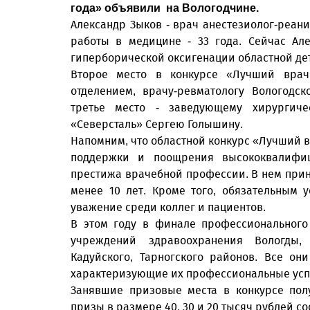
года» объявили на Вологодчине.
Александр Зыков - врач анестезиолог-реан
работы в медицине - 33 года. Сейчас Ал
гиперборической оксигенации областной де
Второе место в конкурсе «Лучший врач
отделением, врачу-ревматологу Вологодс
третье место - заведующему хирургич
«Северсталь» Сергею Голышину.
Напомним, что областной конкурс «Лучший в
поддержки и поощрения высококвалифиц
престижа врачебной профессии. В нем прин
менее 10 лет. Кроме того, обязательным 
уважение среди коллег и пациентов.
В этом году в финале профессионального
учреждений здравоохранения Вологды, Ч
Кадуйского, Тарногского районов. Все он
характеризующие их профессиональные усп
Занявшие призовые места в конкурсе пол
призы в размере 40, 30 и 20 тысяч рублей со