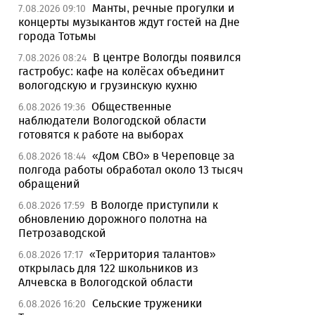
Манты, речные прогулки и
7.08.2026 09:10
концерты музыкантов ждут гостей на Дне
города Тотьмы
В центре Вологды появился
7.08.2026 08:24
гастробус: кафе на колёсах объединит
вологодскую и грузинскую кухню
Общественные
6.08.2026 19:36
наблюдатели Вологодской области
готовятся к работе на выборах
«Дом СВО» в Череповце за
6.08.2026 18:44
полгода работы обработал около 13 тысяч
обращений
В Вологде приступили к
6.08.2026 17:59
обновлению дорожного полотна на
Петрозаводской
«Территория талантов»
6.08.2026 17:17
открылась для 122 школьников из
Алчевска в Вологодской области
Сельские труженики
6.08.2026 16:20