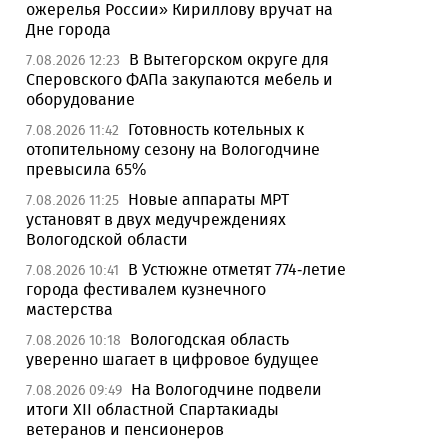
ожерелья России» Кириллову вручат на
Дне города
В Вытегорском округе для
7.08.2026 12:23
Сперовского ФАПа закупаются мебель и
оборудование
Готовность котельных к
7.08.2026 11:42
отопительному сезону на Вологодчине
превысила 65%
Новые аппараты МРТ
7.08.2026 11:25
установят в двух медучреждениях
Вологодской области
В Устюжне отметят 774-летие
7.08.2026 10:41
города фестивалем кузнечного
мастерства
Вологодская область
7.08.2026 10:18
уверенно шагает в цифровое будущее
На Вологодчине подвели
7.08.2026 09:49
итоги XII областной Спартакиады
ветеранов и пенсионеров