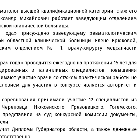
иматолог высшей квалификационной категории, стаж его
ександр Михайлович работает заведующим отделением
тской клинической больницы.
 года» присуждено заведующему ревматологическим
кой областной клинической больницы Елене Крюковой,
еским отделением № 1, врачу-хирургу медсанчасти
рач года» проводится ежегодно на протяжении 15 лет для
ированных и талантливых специалистов, повышения
имают участие врачи со стажем практической работы не
условием для участия в конкурсе является авторитет и
 соревнования принимали участие 12 специалистов из
ереповца, Нюксенского, Грязовецкого, Тотемского,
и представили на суд конкурсной комиссии документы,
ехи.
учат Дипломы Губернатора области, а также денежные
ответственно.